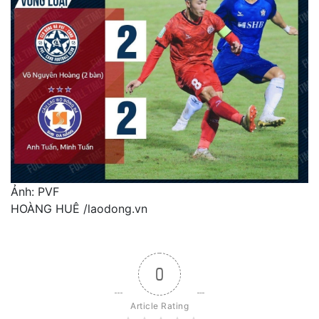
Ảnh: PVF
HOÀNG HUÊ
/laodong.vn
0
Article Rating