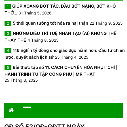
GIÚP XOANG BỚT TẮC, ĐẦU BỚT NẶNG, BỚT KHÓ
1
THỞ…
31 Tháng 5, 2026
5 thói quen tưởng tốt hóa ra hại thận
22 Tháng 9, 2025
2
NHỮNG ĐIỀU TRÍ TUỆ NHÂN TẠO (AI) KHÔNG THỂ
3
THAY THẾ
4 Tháng 8, 2025
116 nghìn tỷ đồng cho giáo dục mầm non: Đầu tư chiến
4
lược, quyết sách lịch sử
25 Tháng 4, 2025
Bài thực tập số 11. CÁCH CHUYỂN HÓA NHỤT CHÍ |
5
HÀNH TRÌNH TU TẬP CÔNG PHU | MR THẬT
25 Tháng 3, 2025
QĐ SỐ 52/QĐ-GĐTT NGÀY