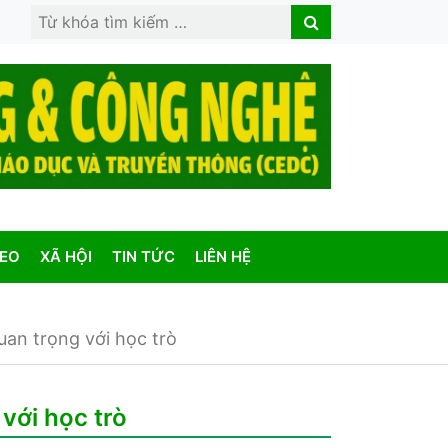
Search
Search
for:
DEO
XÃ HỘI
TIN TỨC
LIÊN HỆ
uan trọng với học trò
với học trò