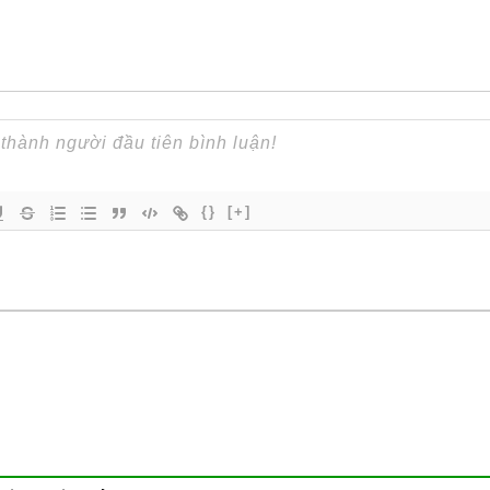
{}
[+]