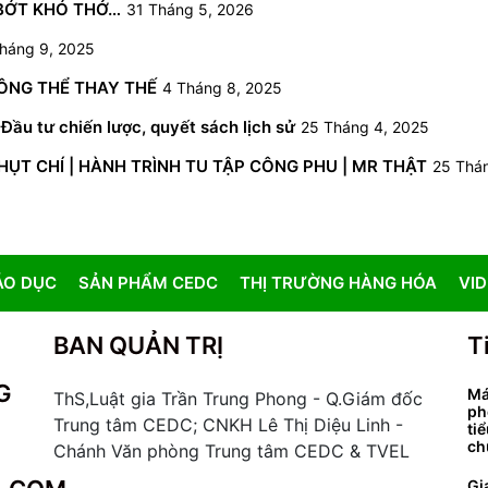
 BỚT KHÓ THỞ…
31 Tháng 5, 2026
háng 9, 2025
HÔNG THỂ THAY THẾ
4 Tháng 8, 2025
Đầu tư chiến lược, quyết sách lịch sử
25 Tháng 4, 2025
NHỤT CHÍ | HÀNH TRÌNH TU TẬP CÔNG PHU | MR THẬT
25 Thá
ÁO DỤC
SẢN PHẨM CEDC
THỊ TRƯỜNG HÀNG HÓA
VI
BAN QUẢN TRỊ
T
G
Má
ThS,Luật gia Trần Trung Phong - Q.Giám đốc
ph
Trung tâm CEDC; CNKH Lê Thị Diệu Linh -
ti
ch
Chánh Văn phòng Trung tâm CEDC & TVEL
Gi