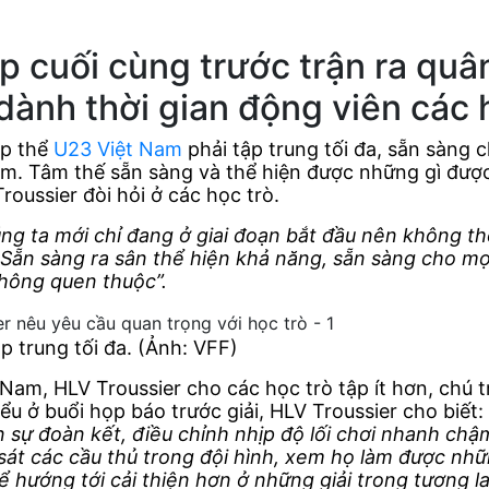
tập cuối cùng trước trận ra qu
dành thời gian động viên các 
ập thể
U23 Việt Nam
phải tập trung tối đa, sẵn sàng 
lẫm. Tâm thế sẵn sàng và thể hiện được những gì đượ
roussier đòi hỏi ở các học trò.
ng ta mới chỉ đang ở giai đoạn bắt đầu nên không th
Sẵn sàng ra sân thể hiện khả năng, sẵn sàng cho mọi
không quen thuộc”.
p trung tối đa. (Ảnh: VFF)
 Nam, HLV Troussier cho các học trò tập ít hơn, chú
iểu ở buổi họp báo trước giải, HLV Troussier cho biết:
n sự đoàn kết, điều chỉnh nhịp độ lối chơi nhanh chậm
sát các cầu thủ trong đội hình, xem họ làm được nhữ
ể hướng tới cải thiện hơn ở những giải trong tương lai