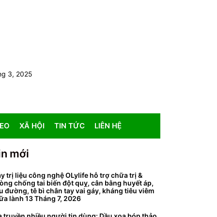
ng 3, 2025
DEO
XÃ HỘI
TIN TỨC
LIÊN HỆ
in mới
y trị liệu công nghệ OLylife hỗ trợ chữa trị &
òng chống tai biến đột quỵ, cân bằng huyết áp,
ểu đường, tê bì chân tay vai gáy, kháng tiêu viêm
ữa lành
13 Tháng 7, 2026
a truyền nhiều người tin dùng: Dầu xoa bóp thảo