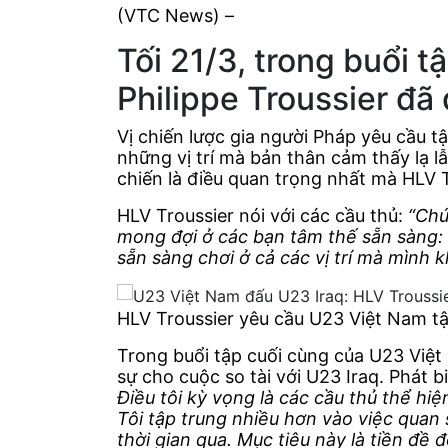
(VTC News) –
Tối 21/3, trong buổi 
Philippe Troussier đã 
Vị chiến lược gia người Pháp yêu cầu t
những vị trí mà bản thân cảm thấy lạ 
chiến là điều quan trọng nhất mà HLV T
HLV Troussier nói với các cầu thủ:
“Chú
mong đợi ở các bạn tâm thế sẵn sàng: 
sẵn sàng chơi ở cả các vị trí mà mình 
HLV Troussier yêu cầu U23 Việt Nam tậ
Trong buổi tập cuối cùng của U23 Việt
sự cho cuộc so tài với U23 Iraq. Phát b
Điều tôi kỳ vọng là các cầu thủ thể hiệ
Tôi tập trung nhiều hơn vào việc quan 
thời gian qua. Mục tiêu này là tiền đề đ