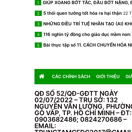
GIÚP XOANG BỚT TẮC, ĐẦU BỚT NẶNG,
1
5 thói quen tưởng tốt hóa ra hại thận
22 T
2
NHỮNG ĐIỀU TRÍ TUỆ NHÂN TẠO (AI) K
3
116 nghìn tỷ đồng cho giáo dục mầm non: 
4
Bài thực tập số 11. CÁCH CHUYỂN HÓA 
5
CÁC CHÍNH SÁCH
GIỚI THIỆU
GI
QĐ SỐ 52/QĐ-GĐTT NGÀY
02/07/2022 – TRỤ SỞ: 132
NGUYỄN VĂN LƯỢNG, PHƯỜN
GÒ VẤP, TP. HỒ CHÍ MINH – ĐT:
0903682486; 0824270686 –
EMAIL: