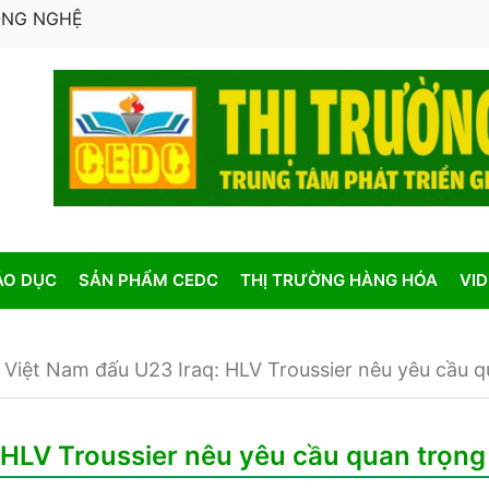
CÔNG NGHỆ
ÁO DỤC
SẢN PHẨM CEDC
THỊ TRƯỜNG HÀNG HÓA
VI
Việt Nam đấu U23 Iraq: HLV Troussier nêu yêu cầu q
HLV Troussier nêu yêu cầu quan trọng 