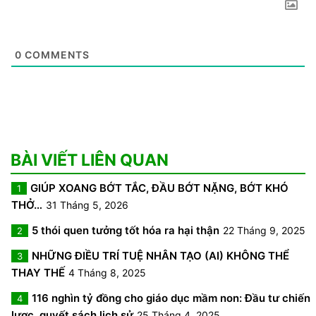
0
COMMENTS
BÀI VIẾT LIÊN QUAN
GIÚP XOANG BỚT TẮC, ĐẦU BỚT NẶNG, BỚT KHÓ
1
THỞ…
31 Tháng 5, 2026
5 thói quen tưởng tốt hóa ra hại thận
22 Tháng 9, 2025
2
NHỮNG ĐIỀU TRÍ TUỆ NHÂN TẠO (AI) KHÔNG THỂ
3
THAY THẾ
4 Tháng 8, 2025
116 nghìn tỷ đồng cho giáo dục mầm non: Đầu tư chiến
4
lược, quyết sách lịch sử
25 Tháng 4, 2025