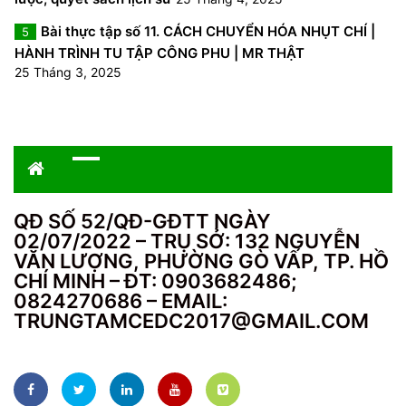
Bài thực tập số 11. CÁCH CHUYỂN HÓA NHỤT CHÍ |
5
HÀNH TRÌNH TU TẬP CÔNG PHU | MR THẬT
25 Tháng 3, 2025
QĐ SỐ 52/QĐ-GĐTT NGÀY
02/07/2022 – TRỤ SỞ: 132 NGUYỄN
VĂN LƯỢNG, PHƯỜNG GÒ VẤP, TP. HỒ
CHÍ MINH – ĐT: 0903682486;
0824270686 – EMAIL:
TRUNGTAMCEDC2017@GMAIL.COM