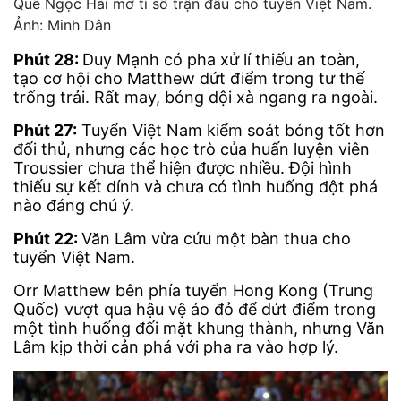
Quế Ngọc Hải mở tỉ số trận đấu cho tuyển Việt Nam.
Ảnh: Minh Dân
Phút 28:
Duy Mạnh có pha xử lí thiếu an toàn,
tạo cơ hội cho Matthew dứt điểm trong tư thế
trống trải. Rất may, bóng dội xà ngang ra ngoài.
Phút 27:
Tuyển Việt Nam kiểm soát bóng tốt hơn
đối thủ, nhưng các học trò của huấn luyện viên
Troussier chưa thể hiện được nhiều. Đội hình
thiếu sự kết dính và chưa có tình huống đột phá
nào đáng chú ý.
Phút 22:
Văn Lâm vừa cứu một bàn thua cho
tuyển Việt Nam.
Orr Matthew bên phía tuyển Hong Kong (Trung
Quốc) vượt qua hậu vệ áo đỏ để dứt điểm trong
một tình huống đối mặt khung thành, nhưng Văn
Lâm kịp thời cản phá với pha ra vào hợp lý.