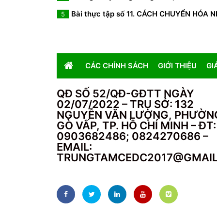
Bài thực tập số 11. CÁCH CHUYỂN HÓA 
5
CÁC CHÍNH SÁCH
GIỚI THIỆU
GI
QĐ SỐ 52/QĐ-GĐTT NGÀY
02/07/2022 – TRỤ SỞ: 132
NGUYỄN VĂN LƯỢNG, PHƯỜN
GÒ VẤP, TP. HỒ CHÍ MINH – ĐT:
0903682486; 0824270686 –
EMAIL:
TRUNGTAMCEDC2017@GMAI