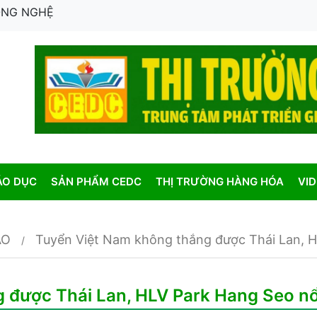
CÔNG NGHỆ
ÁO DỤC
SẢN PHẨM CEDC
THỊ TRƯỜNG HÀNG HÓA
VI
AO
Tuyển Việt Nam không thắng được Thái Lan, H
 được Thái Lan, HLV Park Hang Seo nổ