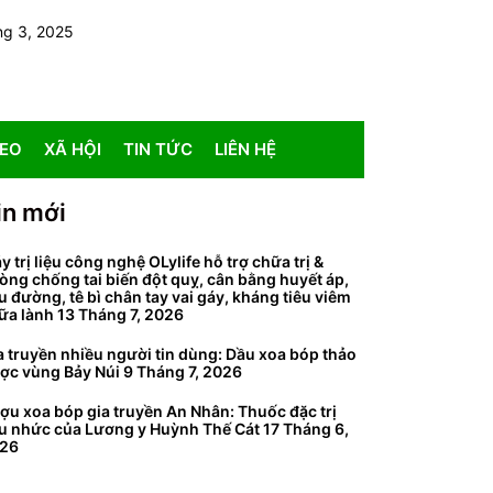
ng 3, 2025
DEO
XÃ HỘI
TIN TỨC
LIÊN HỆ
in mới
y trị liệu công nghệ OLylife hỗ trợ chữa trị &
òng chống tai biến đột quỵ, cân bằng huyết áp,
ểu đường, tê bì chân tay vai gáy, kháng tiêu viêm
ữa lành
13 Tháng 7, 2026
a truyền nhiều người tin dùng: Dầu xoa bóp thảo
ợc vùng Bảy Núi
9 Tháng 7, 2026
ợu xoa bóp gia truyền An Nhân: Thuốc đặc trị
u nhức của Lương y Huỳnh Thế Cát
17 Tháng 6,
26