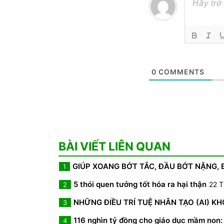
0
COMMENTS
BÀI VIẾT LIÊN QUAN
GIÚP XOANG BỚT TẮC, ĐẦU BỚT NẶNG,
1
5 thói quen tưởng tốt hóa ra hại thận
22 T
2
NHỮNG ĐIỀU TRÍ TUỆ NHÂN TẠO (AI) K
3
116 nghìn tỷ đồng cho giáo dục mầm non: 
4