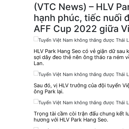
(VTC News) –
HLV Par
hạnh phúc, tiếc nuối đ
AFF Cup 2022 giữa Vi
HLV Park Hang Seo có vẻ giận dữ sau k
sợi dây đeo thẻ nên ông tháo ra ném về
Lan.
Sau đó, vị HLV trưởng của đội tuyển Vi
ông Park lại.
Trọng tài cầm còi trận đấu chung kết 
hương với HLV Park Hang Seo.