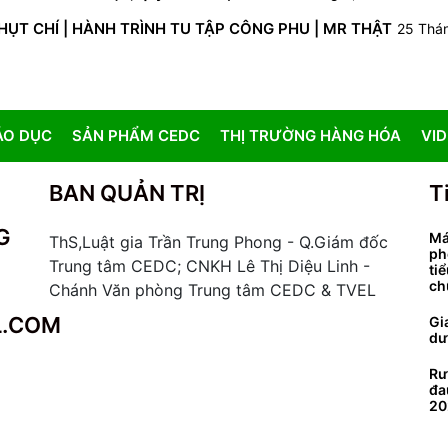
NHỤT CHÍ | HÀNH TRÌNH TU TẬP CÔNG PHU | MR THẬT
25 Thá
ÁO DỤC
SẢN PHẨM CEDC
THỊ TRƯỜNG HÀNG HÓA
VI
BAN QUẢN TRỊ
T
G
Má
ThS,Luật gia Trần Trung Phong - Q.Giám đốc
ph
Trung tâm CEDC; CNKH Lê Thị Diệu Linh -
ti
ch
Chánh Văn phòng Trung tâm CEDC & TVEL
L.COM
Gi
dư
Rư
đa
20