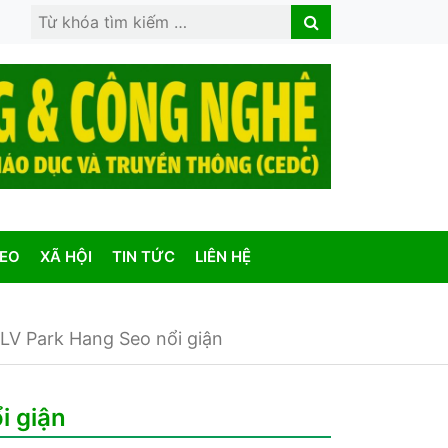
Search
Search
for:
DEO
XÃ HỘI
TIN TỨC
LIÊN HỆ
LV Park Hang Seo nổi giận
i giận