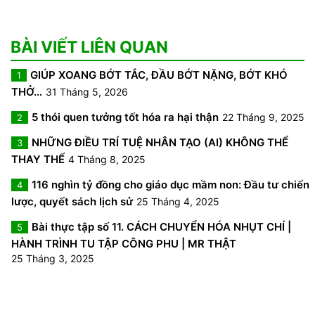
BÀI VIẾT LIÊN QUAN
GIÚP XOANG BỚT TẮC, ĐẦU BỚT NẶNG, BỚT KHÓ
1
THỞ…
31 Tháng 5, 2026
5 thói quen tưởng tốt hóa ra hại thận
22 Tháng 9, 2025
2
NHỮNG ĐIỀU TRÍ TUỆ NHÂN TẠO (AI) KHÔNG THỂ
3
THAY THẾ
4 Tháng 8, 2025
116 nghìn tỷ đồng cho giáo dục mầm non: Đầu tư chiến
4
lược, quyết sách lịch sử
25 Tháng 4, 2025
Bài thực tập số 11. CÁCH CHUYỂN HÓA NHỤT CHÍ |
5
HÀNH TRÌNH TU TẬP CÔNG PHU | MR THẬT
25 Tháng 3, 2025