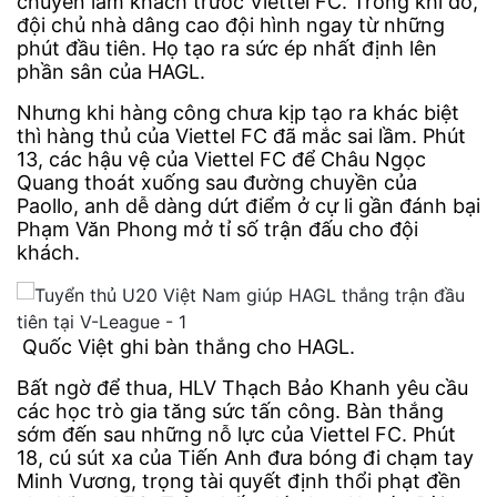
chuyến làm khách trước Viettel FC. Trong khi đó,
đội chủ nhà dâng cao đội hình ngay từ những
phút đầu tiên. Họ tạo ra sức ép nhất định lên
phần sân của HAGL.
Nhưng khi hàng công chưa kịp tạo ra khác biệt
thì hàng thủ của Viettel FC đã mắc sai lầm. Phút
13, các hậu vệ của Viettel FC để Châu Ngọc
Quang thoát xuống sau đường chuyền của
Paollo, anh dễ dàng dứt điểm ở cự li gần đánh bại
Phạm Văn Phong mở tỉ số trận đấu cho đội
khách.
Quốc Việt ghi bàn thắng cho HAGL.
Bất ngờ để thua, HLV Thạch Bảo Khanh yêu cầu
các học trò gia tăng sức tấn công. Bàn thắng
sớm đến sau những nỗ lực của Viettel FC. Phút
18, cú sút xa của Tiến Anh đưa bóng đi chạm tay
Minh Vương, trọng tài quyết định thổi phạt đền