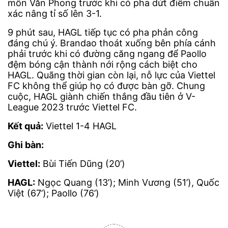
môn Văn Phong trước khi có pha dứt điểm chuẩn
xác nâng tỉ số lên 3-1.
9 phút sau, HAGL tiếp tục có pha phản công
đáng chú ý. Brandao thoát xuống bên phía cánh
phải trước khi có đường căng ngang để Paollo
đệm bóng cận thành nới rộng cách biệt cho
HAGL. Quãng thời gian còn lại, nỗ lực của Viettel
FC không thể giúp họ có được bàn gỡ. Chung
cuộc, HAGL giành chiến thắng đầu tiên ở V-
League 2023 trước Viettel FC.
Kết quả:
Viettel 1-4 HAGL
Ghi bàn:
Viettel:
Bùi Tiến Dũng (20’)
HAGL:
Ngọc Quang (13’); Minh Vương (51’), Quốc
Việt (67’); Paollo (76’)