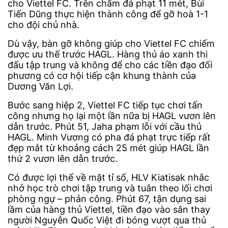
cho Viettel FC. Trên chấm đá phạt 11 mét, Bùi
Tiến Dũng thực hiện thành công để gỡ hoà 1-1
cho đội chủ nhà.
Dù vậy, bàn gỡ không giúp cho Viettel FC chiếm
được ưu thế trước HAGL. Hàng thủ áo xanh thi
đấu tập trung và không để cho các tiền đạo đối
phương có cơ hội tiếp cận khung thành của
Dương Văn Lợi.
Bước sang hiệp 2, Viettel FC tiếp tục chơi tấn
công nhưng họ lại một lần nữa bị HAGL vươn lên
dẫn trước. Phút 51, Jaha phạm lỗi với cầu thủ
HAGL. Minh Vương có pha đá phạt trực tiếp rất
đẹp mắt từ khoảng cách 25 mét giúp HAGL lần
thứ 2 vươn lên dẫn trước.
Có được lợi thế về mặt tỉ số, HLV Kiatisak nhắc
nhở học trò chơi tập trung và tuân theo lối chơi
phòng ngự – phản công. Phút 67, tận dụng sai
lầm của hàng thủ Viettel, tiền đạo vào sân thay
người Nguyễn Quốc Việt đi bóng vượt qua thủ