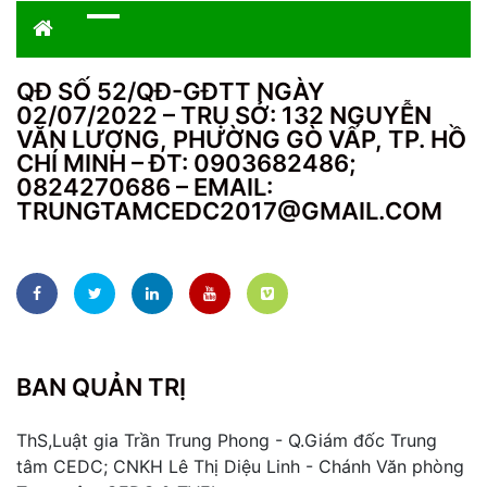
QĐ SỐ 52/QĐ-GĐTT NGÀY
02/07/2022 – TRỤ SỞ: 132 NGUYỄN
VĂN LƯỢNG, PHƯỜNG GÒ VẤP, TP. HỒ
CHÍ MINH – ĐT: 0903682486;
0824270686 – EMAIL:
TRUNGTAMCEDC2017@GMAIL.COM
BAN QUẢN TRỊ
ThS,Luật gia Trần Trung Phong - Q.Giám đốc Trung
tâm CEDC; CNKH Lê Thị Diệu Linh - Chánh Văn phòng