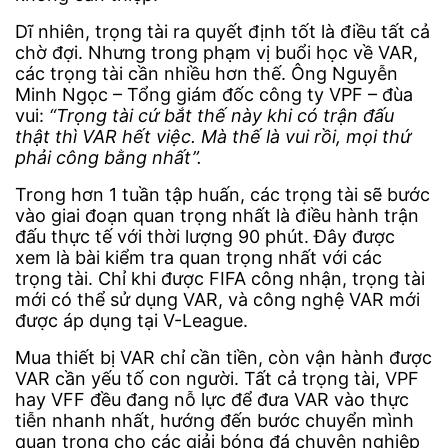
Dĩ nhiên, trọng tài ra quyết định tốt là điều tất cả
chờ đợi. Nhưng trong phạm vị buổi học về VAR,
các trọng tài cần nhiều hơn thế. Ông Nguyễn
Minh Ngọc – Tổng giám đốc công ty VPF – đùa
vui:
“Trọng tài cứ bắt thế này khi có trận đấu
thật thì VAR hết việc. Mà thế là vui rồi, mọi thứ
phải công bằng nhất”.
Trong hơn 1 tuần tập huấn, các trọng tài sẽ bước
vào giai đoạn quan trọng nhất là điều hành trận
đấu thực tế với thời lượng 90 phút. Đây được
xem là bài kiểm tra quan trọng nhất với các
trọng tài. Chỉ khi được FIFA công nhận, trọng tài
mới có thể sử dụng VAR, và công nghệ VAR mới
được áp dụng tại V-League.
Mua thiết bị VAR chỉ cần tiền, còn vận hành được
VAR cần yếu tố con người. Tất cả trọng tài, VPF
hay VFF đều đang nỗ lực để đưa VAR vào thực
tiễn nhanh nhất, hướng đến bước chuyển mình
quan trọng cho các giải bóng đá chuyên nghiệp