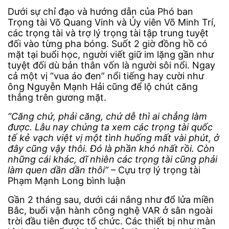
Dưới sự chỉ đạo và hướng dẫn của Phó ban
Trọng tài Võ Quang Vinh và Ủy viên Võ Minh Trí,
các trọng tài và trợ lý trọng tài tập trung tuyệt
đối vào từng pha bóng. Suốt 2 giờ đồng hồ có
mặt tại buổi học, người viết giữ im lặng gần như
tuyệt đối dù bản thân vốn là người sôi nổi. Ngay
cả một vị “vua áo đen” nổi tiếng hay cười như
ông Nguyễn Mạnh Hải cũng để lộ chút căng
thẳng trên gương mặt.
“Căng chứ, phải căng, chứ dễ thì ai chẳng làm
được. Lâu nay chúng ta xem các trọng tài quốc
tế kẻ vạch việt vị một tình huống mất vài phút, ở
đây cũng vậy thôi. Đó là phần khó nhất rồi. Còn
những cái khác, dĩ nhiên các trọng tài cũng phải
làm quen dần dần thôi”
– Cựu trợ lý trọng tài
Phạm Mạnh Long bình luận
Gần 2 tháng sau, dưới cái nắng như đổ lửa miền
Bắc, buổi vận hành công nghệ VAR ở sân ngoài
trời đầu tiên được tổ chức. Các thiết bị như màn