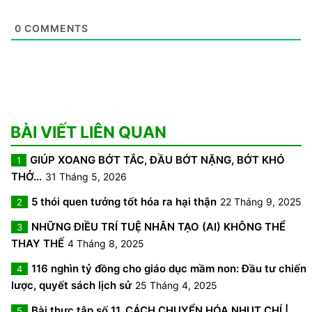
0
COMMENTS
BÀI VIẾT LIÊN QUAN
GIÚP XOANG BỚT TẮC, ĐẦU BỚT NẶNG, BỚT KHÓ
1
THỞ…
31 Tháng 5, 2026
5 thói quen tưởng tốt hóa ra hại thận
22 Tháng 9, 2025
2
NHỮNG ĐIỀU TRÍ TUỆ NHÂN TẠO (AI) KHÔNG THỂ
3
THAY THẾ
4 Tháng 8, 2025
116 nghìn tỷ đồng cho giáo dục mầm non: Đầu tư chiến
4
lược, quyết sách lịch sử
25 Tháng 4, 2025
Bài thực tập số 11. CÁCH CHUYỂN HÓA NHỤT CHÍ |
5