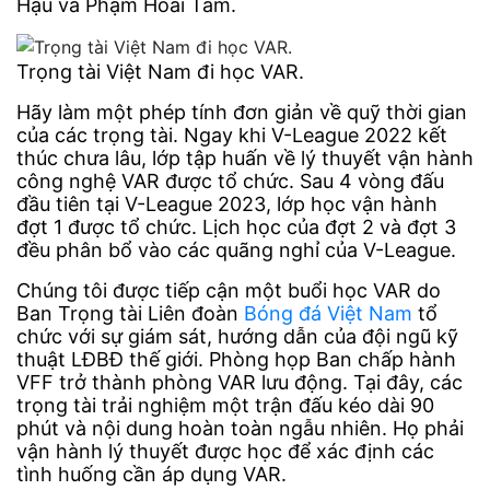
Hậu và Phạm Hoài Tâm.
Trọng tài Việt Nam đi học VAR.
Hãy làm một phép tính đơn giản về quỹ thời gian
của các trọng tài. Ngay khi V-League 2022 kết
thúc chưa lâu, lớp tập huấn về lý thuyết vận hành
công nghệ VAR được tổ chức. Sau 4 vòng đấu
đầu tiên tại V-League 2023, lớp học vận hành
đợt 1 được tổ chức. Lịch học của đợt 2 và đợt 3
đều phân bổ vào các quãng nghỉ của V-League.
Chúng tôi được tiếp cận một buổi học VAR do
Ban Trọng tài Liên đoàn
Bóng đá Việt Nam
tổ
chức với sự giám sát, hướng dẫn của đội ngũ kỹ
thuật LĐBĐ thế giới. Phòng họp Ban chấp hành
VFF trở thành phòng VAR lưu động. Tại đây, các
trọng tài trải nghiệm một trận đấu kéo dài 90
phút và nội dung hoàn toàn ngẫu nhiên. Họ phải
vận hành lý thuyết được học để xác định các
tình huống cần áp dụng VAR.