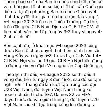
Thông báo số 1 của Ban tổ chức cho biết, căn cứ
vào thời gian tổ chức sự kiện Lễ hội cấp Quốc gia
diễn ra tại địa phương; Ban tổ chức Giải quyết
định thay đổi thời gian tổ chức trận đấu vòng 1
V-League 2023 trên sân Thiên Trường. Cụ thể,
trận đấu giữa CLB Nam Định và CLB TPHCM sẽ
tiến hành vào lúc 17 giờ ngày 3-2 thay vì ngày 4-
2 như lịch cũ.
Bên cạnh đó, lễ khai mạc V-League 2023 cũng
được Ban tổ chức quyết định tiến hành trên sân
Hàng Đẫy vào ngày 5-2, trước trận CLB Viettel –
CLB Hà Nội vào lúc 19 giờ. CLB Hà Nội hiện đang
là đương kim vô địch V-League lẫn Cúp Quốc gia,
Theo lịch thi đấu, V-League 2023 sẽ thi đấu 4
vòng đầu tiên từ ngày 3 đến 19-2, sau đó sẽ tạm
nghỉ hơn 1 tháng để lần lượt tập trung các đội
U23 Việt Nam, đội tuyển Việt Nam trong kế
hoạch chuẩn bị cho SEA Games 32 và FIFA
days.Trước đó vào giữa tháng 2, đội tuyển U20
Việt Nam sau khi tập trung cũng lên đường ra