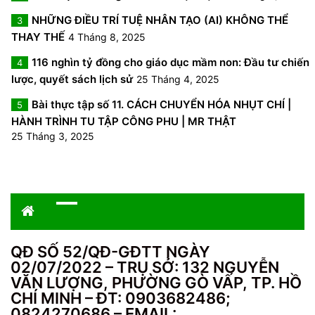
NHỮNG ĐIỀU TRÍ TUỆ NHÂN TẠO (AI) KHÔNG THỂ
3
THAY THẾ
4 Tháng 8, 2025
116 nghìn tỷ đồng cho giáo dục mầm non: Đầu tư chiến
4
lược, quyết sách lịch sử
25 Tháng 4, 2025
Bài thực tập số 11. CÁCH CHUYỂN HÓA NHỤT CHÍ |
5
HÀNH TRÌNH TU TẬP CÔNG PHU | MR THẬT
25 Tháng 3, 2025
QĐ SỐ 52/QĐ-GĐTT NGÀY
02/07/2022 – TRỤ SỞ: 132 NGUYỄN
VĂN LƯỢNG, PHƯỜNG GÒ VẤP, TP. HỒ
CHÍ MINH – ĐT: 0903682486;
0824270686 – EMAIL: