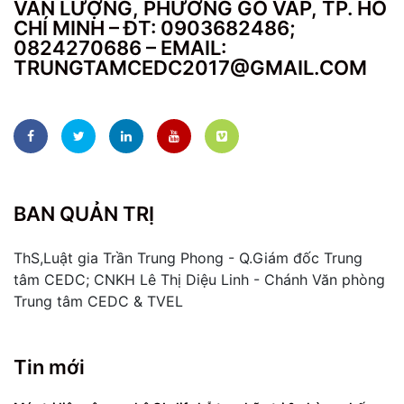
VĂN LƯỢNG, PHƯỜNG GÒ VẤP, TP. HỒ
CHÍ MINH – ĐT: 0903682486;
0824270686 – EMAIL:
TRUNGTAMCEDC2017@GMAIL.COM
BAN QUẢN TRỊ
ThS,Luật gia Trần Trung Phong - Q.Giám đốc Trung
tâm CEDC; CNKH Lê Thị Diệu Linh - Chánh Văn phòng
Trung tâm CEDC & TVEL
Tin mới