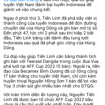
tuyển Việt Nam đánh bại tuyển Indonesia để
giành vé vào chung kết.
Ngay ở phút thứ 3, Tiến Linh đã phá bẫy việt vị
thành công của tuyển Indonesia để đón đường
chuyền dài của Hùng Dũng và ghi bàn mở tỷ số.
Đến phút 47, tức chỉ 2 phút sau khi hiệp 2 bắt
đầu, Tiến Linh băng cắt đánh đầu tung lưới
Indonesia sau quả đá phạt góc cũng của Hùng
Dũng.
Cú đúp này giúp Tiến Linh cân bằng thành tích
ghi bàn với Teerasil Dangda trong cuộc đua Vua
phá lưới tại AFF Cup 2022 (5 bàn). Ngoài ra, tiền
đạo của Becamex Bình Dương đã có tổng cộng
17 bàn thắng cho tuyển Việt Nam, chỉ còn kém
huyền thoại Nguyễn Hồng Sơn 1 bàn để lọt vào
Top 3 chân sút ghi nhiều bàn nhất cho ĐTQG.
Với màn trình diễn ấn tượng này, Nguyễn Tiến
Linh đã được ban tổ chức AFF Cup 2022 bầu
chọn là cầu thủ xuất sắc nhất trận. Đây là kết