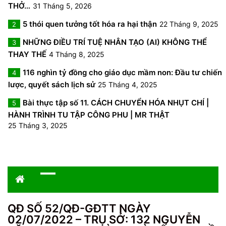
THỞ…
31 Tháng 5, 2026
5 thói quen tưởng tốt hóa ra hại thận
22 Tháng 9, 2025
2
NHỮNG ĐIỀU TRÍ TUỆ NHÂN TẠO (AI) KHÔNG THỂ
3
THAY THẾ
4 Tháng 8, 2025
116 nghìn tỷ đồng cho giáo dục mầm non: Đầu tư chiến
4
lược, quyết sách lịch sử
25 Tháng 4, 2025
Bài thực tập số 11. CÁCH CHUYỂN HÓA NHỤT CHÍ |
5
HÀNH TRÌNH TU TẬP CÔNG PHU | MR THẬT
25 Tháng 3, 2025
QĐ SỐ 52/QĐ-GĐTT NGÀY
02/07/2022 – TRỤ SỞ: 132 NGUYỄN