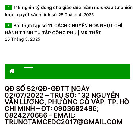
116 nghìn tỷ đồng cho giáo dục mầm non: Đầu tư chiến
4
lược, quyết sách lịch sử
25 Tháng 4, 2025
Bài thực tập số 11. CÁCH CHUYỂN HÓA NHỤT CHÍ |
5
HÀNH TRÌNH TU TẬP CÔNG PHU | MR THẬT
25 Tháng 3, 2025
QĐ SỐ 52/QĐ-GĐTT NGÀY
02/07/2022 – TRỤ SỞ: 132 NGUYỄN
VĂN LƯỢNG, PHƯỜNG GÒ VẤP, TP. HỒ
CHÍ MINH – ĐT: 0903682486;
0824270686 – EMAIL:
TRUNGTAMCEDC2017@GMAIL.COM