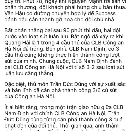
duy trì. Phút 78, ngay khi Nguyên Mạnh rời sân vì
chấn thương, đội khách phải hứng chịu bàn thua.
Văn Hậu có đường chuyền hợp lý để Success
đánh đầu cận thành gỡ hoà cho đội chủ nhà.
Bất phân thắng bại sau 90 phút thi đấu, hai đội
bước vào loạt sút luân lưu. Bất ngờ đã xảy ra khi
Quang Hải là 1 trong 4 cầu thủ của CLB Công an
Hà Nội đá hỏng. Bên phía CLB Nam Định, có 3
cầu thủ cũng không thực hiện thành công lượt
sút của mình. Chung cuộc, CLB Nam Định đánh
bại CLB Công an Hà Nội với tỉ số 3-2 sau loạt sút
luân lưu căng thẳng.
Đặc biệt, thủ môn Trần Đức Dũng với sự xuất sắc
và bản lĩnh đã cản phá thành công 3/6 cú sút
của Công an Hà Nội.
Ít ai biết rằng, trong một trận giao hữu giữa CLB
Nam Định với chính CLB Công an Hà Nội, Trần
Đức Dũng cùng từng cản phá thành công 3 quả
phạt đền của đối thủ. Thời gian qua, anh thậm