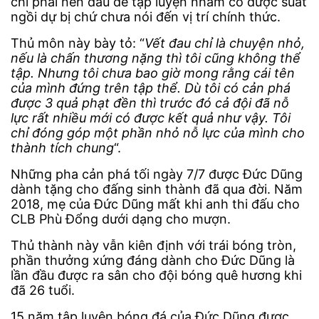
chí phải nén đau để tập luyện nhằm có được suất
ngồi dự bị chứ chưa nói đến vị trí chính thức.
Thủ môn này bày tỏ: “
Vết đau chỉ là chuyện nhỏ,
nếu là chấn thương nặng thì tôi cũng không thể
tập. Nhưng tôi chưa bao giờ mong rằng cái tên
của mình đứng trên tập thể. Dù tôi có cản phá
được 3 quả phạt đền thì trước đó cả đội đã nỗ
lực rất nhiều mới có được kết quả như vậy. Tôi
chỉ đóng góp một phần nhỏ nỗ lực của mình cho
thành tích chung
“.
Những pha cản phá tối ngày 7/7 được Đức Dũng
dành tặng cho đấng sinh thành đã qua đời. Năm
2018, mẹ của Đức Dũng mất khi anh thi đấu cho
CLB Phù Đổng dưới dạng cho mượn.
Thủ thành này vẫn kiên định với trái bóng tròn,
phần thưởng xứng đáng dành cho Đức Dũng là
lần đầu được ra sân cho đội bóng quê hương khi
đã 26 tuổi.
15 năm tập luyện bóng đá của Đức Dũng được