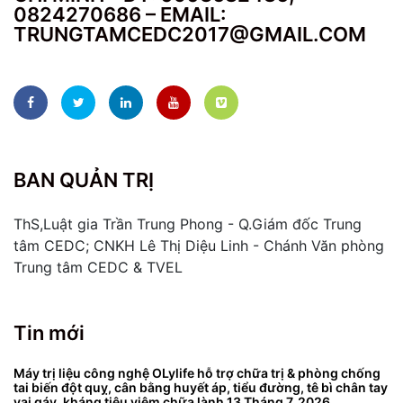
0824270686 – EMAIL:
TRUNGTAMCEDC2017@GMAIL.COM
BAN QUẢN TRỊ
ThS,Luật gia Trần Trung Phong - Q.Giám đốc Trung
tâm CEDC; CNKH Lê Thị Diệu Linh - Chánh Văn phòng
Trung tâm CEDC & TVEL
Tin mới
Máy trị liệu công nghệ OLylife hỗ trợ chữa trị & phòng chống
tai biến đột quỵ, cân bằng huyết áp, tiểu đường, tê bì chân tay
vai gáy, kháng tiêu viêm chữa lành
13 Tháng 7, 2026