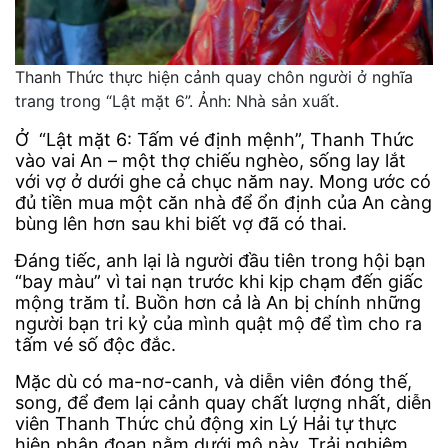
Thanh Thức thực hiện cảnh quay chôn người ở nghĩa
trang trong “Lật mặt 6”. Ảnh: Nhà sản xuất.
Ở “Lật mặt 6: Tấm vé định mệnh”, Thanh Thức
vào vai An – một thợ chiếu nghèo, sống lay lắt
với vợ ở dưới ghe cả chục năm nay. Mong ước có
đủ tiền mua một căn nhà để ổn định của An càng
bùng lên hơn sau khi biết vợ đã có thai.
Đáng tiếc, anh lại là người đầu tiên trong hội bạn
“bay màu” vì tai nạn trước khi kịp chạm đến giấc
mộng trăm tỉ. Buồn hơn cả là An bị chính những
người bạn tri kỷ của mình quật mộ để tìm cho ra
tấm vé số độc đắc.
Mặc dù có ma-nơ-canh, và diễn viên đóng thế,
song, để đem lại cảnh quay chất lượng nhất, diễn
viên Thanh Thức chủ động xin Lý Hải tự thực
hiện phân đoạn nằm dưới mộ này. Trải nghiệm