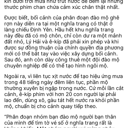
kín dưới trời mưa như trút nước để đem lại những
thước phim chan chứa cảm xúc chân thật nhất.
Được biết, bối cảnh của phân đoạn đào mộ ghê
rợn này diễn ra tại một nghĩa trang có thật ở
làng chiếu Định Yên. Hầu hết khu nghĩa trang
này đều đã có mộ chôn, chỉ còn dư ra một mảnh
đất nhỏ, Lý Hải và ê-kíp đã phải xin phép và khi
được sự đồng thuận của chính quyền địa phương
mới có thể bắt tay vào việc xây dựng bối cảnh.
Sau đó, anh còn dày công thuê một đội đào mộ
chuyên nghiệp để có thể tạo hình ngôi mộ.
Ngoài ra, vì liên tục xịt nước để tạo hiệu ứng mưa
trong 48 tiếng ngày đêm liên tục, phần mộ
thường xuyên bị ngập trong nước. Cứ mỗi lần cắt
cảnh, ê-kíp phim với hơn 20 con người lại phải
lao đến, dùng xô, gàu tát hết nước ra khỏi phần
mộ, chuẩn bị cho cảnh quay tiếp theo.
“Phân đoạn nhóm bạn đào mộ người bạn thân
của mình để tìm tờ vé số ở nghĩa trang rất là