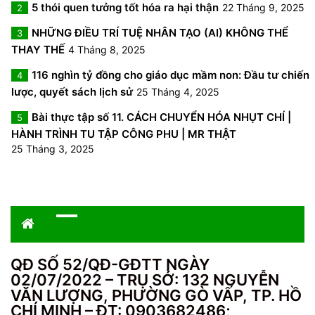
5 thói quen tưởng tốt hóa ra hại thận
22 Tháng 9, 2025
2
NHỮNG ĐIỀU TRÍ TUỆ NHÂN TẠO (AI) KHÔNG THỂ
3
THAY THẾ
4 Tháng 8, 2025
116 nghìn tỷ đồng cho giáo dục mầm non: Đầu tư chiến
4
lược, quyết sách lịch sử
25 Tháng 4, 2025
Bài thực tập số 11. CÁCH CHUYỂN HÓA NHỤT CHÍ |
5
HÀNH TRÌNH TU TẬP CÔNG PHU | MR THẬT
25 Tháng 3, 2025
QĐ SỐ 52/QĐ-GĐTT NGÀY
02/07/2022 – TRỤ SỞ: 132 NGUYỄN
VĂN LƯỢNG, PHƯỜNG GÒ VẤP, TP. HỒ
CHÍ MINH – ĐT: 0903682486;