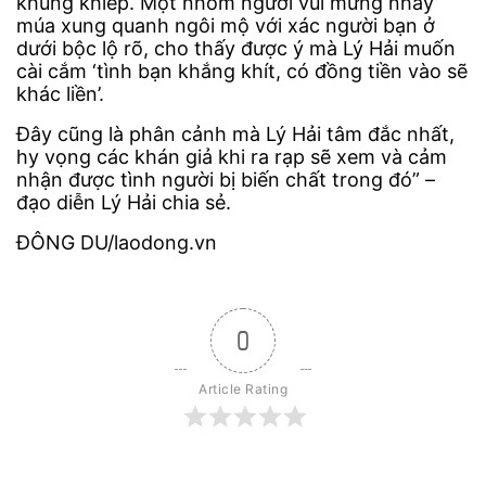
khủng khiếp. Một nhóm người vui mừng nhảy
múa xung quanh ngôi mộ với xác người bạn ở
dưới bộc lộ rõ, cho thấy được ý mà Lý Hải muốn
cài cắm ‘tình bạn khắng khít, có đồng tiền vào sẽ
khác liền’.
Đây cũng là phân cảnh mà Lý Hải tâm đắc nhất,
hy vọng các khán giả khi ra rạp sẽ xem và cảm
nhận được tình người bị biến chất trong đó” –
đạo diễn Lý Hải chia sẻ.
ĐÔNG DU/laodong.vn
0
Article Rating