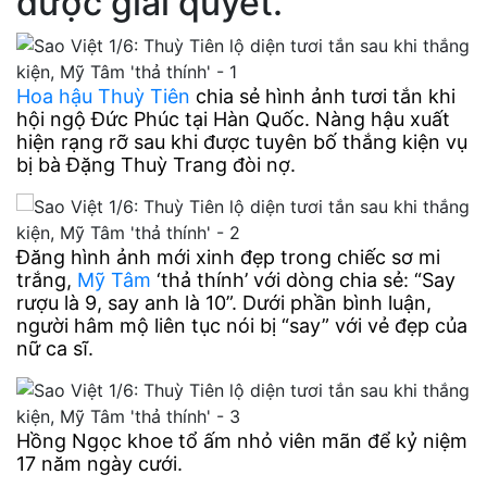
được giải quyết.
Hoa hậu Thuỳ Tiên
chia sẻ hình ảnh tươi tắn khi
hội ngộ Đức Phúc tại Hàn Quốc. Nàng hậu xuất
hiện rạng rỡ sau khi được tuyên bố thắng kiện vụ
bị bà Đặng Thuỳ Trang đòi nợ.
Đăng hình ảnh mới xinh đẹp trong chiếc sơ mi
trắng,
Mỹ Tâm
‘thả thính’ với dòng chia sẻ: “Say
rượu là 9, say anh là 10”. Dưới phần bình luận,
người hâm mộ liên tục nói bị “say” với vẻ đẹp của
nữ ca sĩ.
Hồng Ngọc khoe tổ ấm nhỏ viên mãn để kỷ niệm
17 năm ngày cưới.