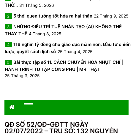
THỞ…
31 Tháng 5, 2026
5 thói quen tưởng tốt hóa ra hại thận
22 Tháng 9, 2025
2
NHỮNG ĐIỀU TRÍ TUỆ NHÂN TẠO (AI) KHÔNG THỂ
3
THAY THẾ
4 Tháng 8, 2025
116 nghìn tỷ đồng cho giáo dục mầm non: Đầu tư chiến
4
lược, quyết sách lịch sử
25 Tháng 4, 2025
Bài thực tập số 11. CÁCH CHUYỂN HÓA NHỤT CHÍ |
5
HÀNH TRÌNH TU TẬP CÔNG PHU | MR THẬT
25 Tháng 3, 2025
QĐ SỐ 52/QĐ-GĐTT NGÀY
02/07/2022 – TRỤ SỞ: 132 NGUYỄN