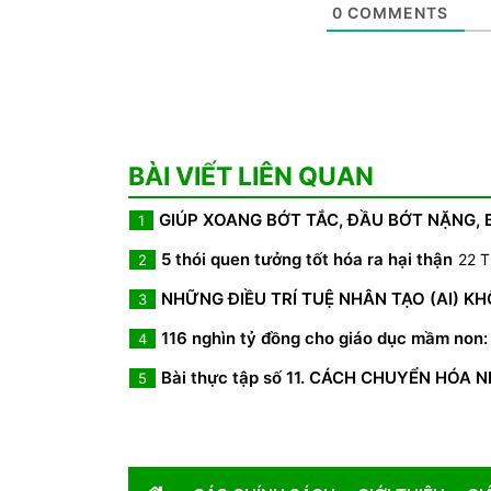
0
COMMENTS
BÀI VIẾT LIÊN QUAN
GIÚP XOANG BỚT TẮC, ĐẦU BỚT NẶNG,
1
5 thói quen tưởng tốt hóa ra hại thận
22 T
2
NHỮNG ĐIỀU TRÍ TUỆ NHÂN TẠO (AI) K
3
116 nghìn tỷ đồng cho giáo dục mầm non: 
4
Bài thực tập số 11. CÁCH CHUYỂN HÓA 
5