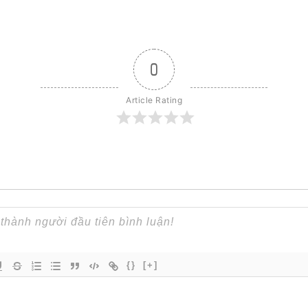
0
Article Rating
{}
[+]