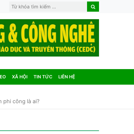
Search
Search
for:
DEO
XÃ HỘI
TIN TỨC
LIÊN HỆ
 phi công là ai?