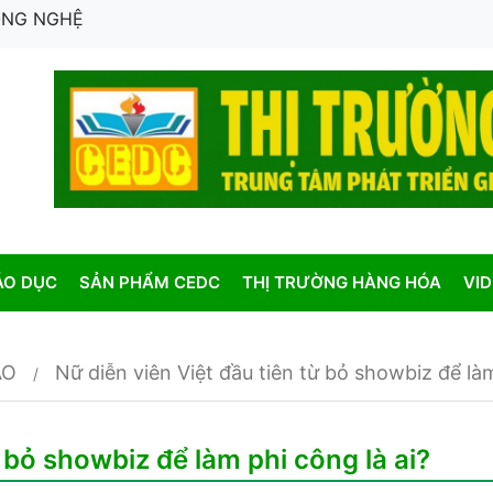
CÔNG NGHỆ
ÁO DỤC
SẢN PHẨM CEDC
THỊ TRƯỜNG HÀNG HÓA
VI
AO
Nữ diễn viên Việt đầu tiên từ bỏ showbiz để làm
ừ bỏ showbiz để làm phi công là ai?