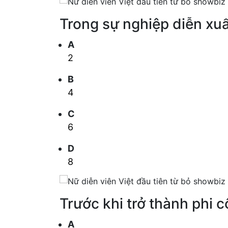
Trong sự nghiệp diễn xu
A
2
B
4
C
6
D
8
Trước khi trở thành phi 
A