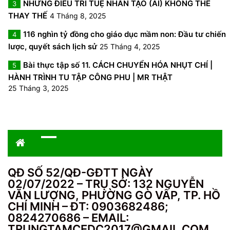
NHỮNG ĐIỀU TRÍ TUỆ NHÂN TẠO (AI) KHÔNG THỂ
3
THAY THẾ
4 Tháng 8, 2025
116 nghìn tỷ đồng cho giáo dục mầm non: Đầu tư chiến
4
lược, quyết sách lịch sử
25 Tháng 4, 2025
Bài thực tập số 11. CÁCH CHUYỂN HÓA NHỤT CHÍ |
5
HÀNH TRÌNH TU TẬP CÔNG PHU | MR THẬT
25 Tháng 3, 2025
QĐ SỐ 52/QĐ-GĐTT NGÀY
02/07/2022 – TRỤ SỞ: 132 NGUYỄN
VĂN LƯỢNG, PHƯỜNG GÒ VẤP, TP. HỒ
CHÍ MINH – ĐT: 0903682486;
0824270686 – EMAIL:
TRUNGTAMCEDC2017@GMAIL.COM