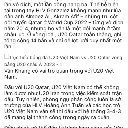
lần vô địch, một lần đồng hạng ba. Thế hệ hiện
tại trong tay HLV Gonzalez không mạnh như lứa
đàn anh Almoez Ali, Akram Afif – những trụ cột
đội tuyển Qatar ở World Cup 2022 – từng vô địch
năm 2014, nhưng họ vẫn là một đội mạnh ở tầm
châu lục. Ở vòng loại, U20 Qatar toàn thắng, ghi
tổng cộng 14 bàn và chỉ để lọt lưới duy nhất một
lần.
Văn Khang có vai trò quan trọng với U20 Việt
Nam.
Đấu với U20 Qatar, U20 Việt Nam có thể không
làm được như U20 Iran trong việc kiểm soát trận
đấu. Tuy nhiên, phòng ngự phản công luôn là sở
trường của HLV Hoàng Anh Tuấn và các học trò.
U20 Việt Nam vẫn sẽ thi đấu với hệ thống 3-4-3
đã mang lại thành công trong ngày ra quân.
Điều chỉnh có thể đến từ hành lang cánh của Văn