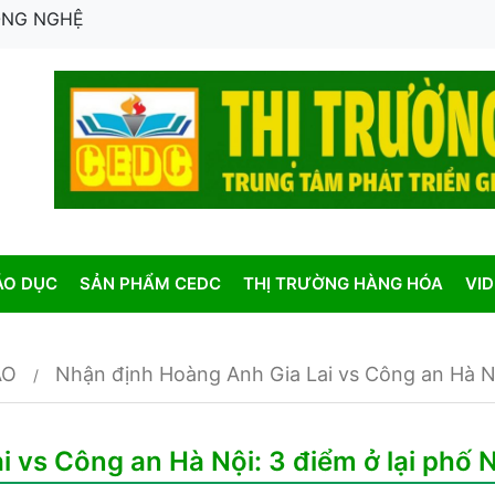
CÔNG NGHỆ
ÁO DỤC
SẢN PHẨM CEDC
THỊ TRƯỜNG HÀNG HÓA
VI
AO
Nhận định Hoàng Anh Gia Lai vs Công an Hà Nội
 vs Công an Hà Nội: 3 điểm ở lại phố 