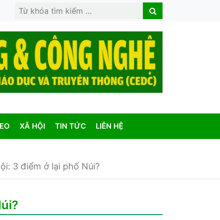
Search
Search
for:
DEO
XÃ HỘI
TIN TỨC
LIÊN HỆ
: 3 điểm ở lại phố Núi?
Núi?