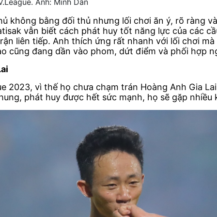
 V.League. Ảnh: Minh Dân
hủ không bằng đối thủ nhưng lối chơi ăn ý, rõ ràng v
atisak vẫn biết cách phát huy tốt năng lực của các c
ận liên tiếp. Anh thích ứng rất nhanh với lối chơi mà 
dao cũng đang dần vào phom, dứt điểm và phối hợp n
ai
e 2023, vì thế họ chưa chạm trán Hoàng Anh Gia Lai t
chung, phát huy được hết sức mạnh, họ sẽ gặp nhiều 