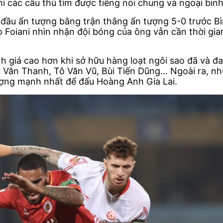
khi các cầu thủ tìm được tiếng nói chung và ngoại bin
đầu ấn tượng bằng trận thắng ấn tượng 5-0 trước Bìn
lo Foiani nhìn nhận đội bóng của ông vẫn cần thời gi
h giá cao hơn khi sở hữu hàng loạt ngôi sao đã và 
ũ Văn Thanh, Tô Văn Vũ, Bùi Tiến Dũng… Ngoài ra, 
ượng mạnh nhất để đấu Hoàng Anh Gia Lai.