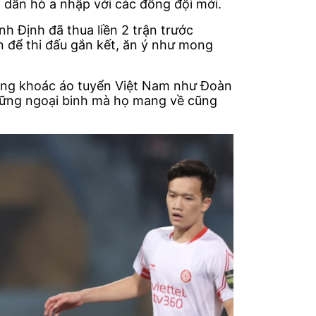
h dần hò a nhập với các đồng đội mới.
h Định đã thua liền 2 trận trước
an để thi đấu gắn kết, ăn ý như mong
đang khoác áo tuyển Việt Nam như Đoàn
những ngoại binh mà họ mang về cũng