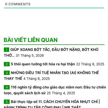
0
COMMENTS
BÀI VIẾT LIÊN QUAN
GIÚP XOANG BỚT TẮC, ĐẦU BỚT NẶNG, BỚT KHÓ
1
THỞ…
31 Tháng 5, 2026
5 thói quen tưởng tốt hóa ra hại thận
22 Tháng 9, 2025
2
NHỮNG ĐIỀU TRÍ TUỆ NHÂN TẠO (AI) KHÔNG THỂ
3
THAY THẾ
4 Tháng 8, 2025
116 nghìn tỷ đồng cho giáo dục mầm non: Đầu tư chiến
4
lược, quyết sách lịch sử
25 Tháng 4, 2025
Bài thực tập số 11. CÁCH CHUYỂN HÓA NHỤT CHÍ |
5
HÀNH TRÌNH TU TẬP CÔNG PHU | MR THẬT