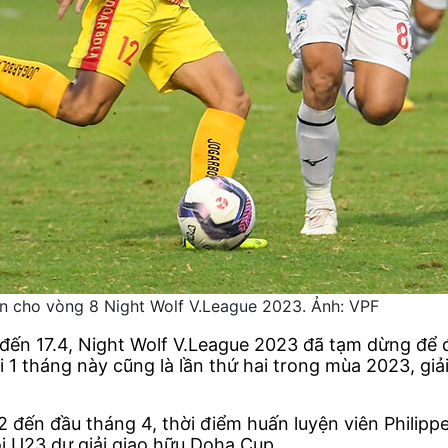
 cho vòng 8 Night Wolf V.League 2023. Ảnh: VPF
đến 17.4, Night Wolf V.League 2023 đã tạm dừng để 
1 tháng này cũng là lần thứ hai trong mùa 2023, giả
2 đến đầu tháng 4, thời điểm huấn luyện viên Philippe
ội U23 dự giải giao hữu Doha Cup.