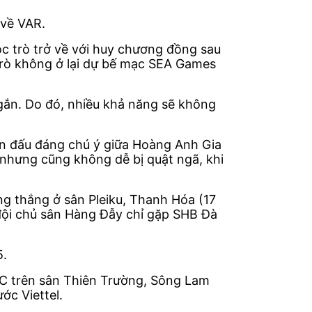
 về VAR.
c trò trở về với huy chương đồng sau
trò không ở lại dự bế mạc SEA Games
 ngắn. Do đó, nhiều khả năng sẽ không
rận đấu đáng chú ý giữa Hoàng Anh Gia
nhưng cũng không dễ bị quật ngã, khi
ng thắng ở sân Pleiku, Thanh Hóa (17
 đội chủ sân Hàng Đẫy chỉ gặp SHB Đà
5.
FC trên sân Thiên Trường, Sông Lam
ớc Viettel.