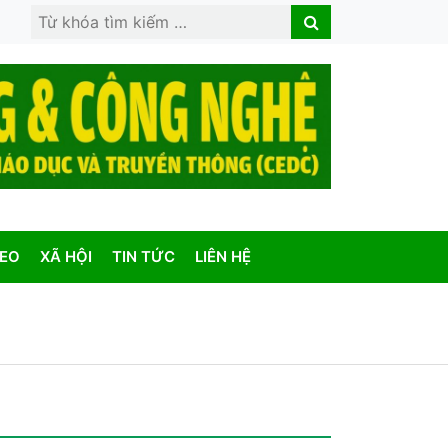
Search
Search
for:
DEO
XÃ HỘI
TIN TỨC
LIÊN HỆ