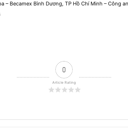
òa – Becamex Bình Dương, TP Hồ Chí Minh – Công an
3
0
Article Rating