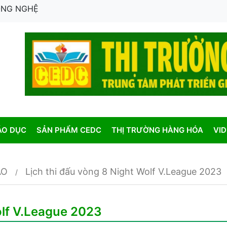
CÔNG NGHỆ
ÁO DỤC
SẢN PHẨM CEDC
THỊ TRƯỜNG HÀNG HÓA
VI
AO
Lịch thi đấu vòng 8 Night Wolf V.League 2023
olf V.League 2023