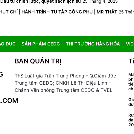
Đầu tư chiến lược, quyết sách lịch sử
25 Tháng 4, 2025
NHỤT CHÍ | HÀNH TRÌNH TU TẬP CÔNG PHU | MR THẬT
25 Thá
ÁO DỤC
SẢN PHẨM CEDC
THỊ TRƯỜNG HÀNG HÓA
VI
BAN QUẢN TRỊ
T
G
Má
ThS,Luật gia Trần Trung Phong - Q.Giám đốc
ph
Trung tâm CEDC; CNKH Lê Thị Diệu Linh -
ti
ch
Chánh Văn phòng Trung tâm CEDC & TVEL
L.COM
Gi
dư
Rư
đa
20