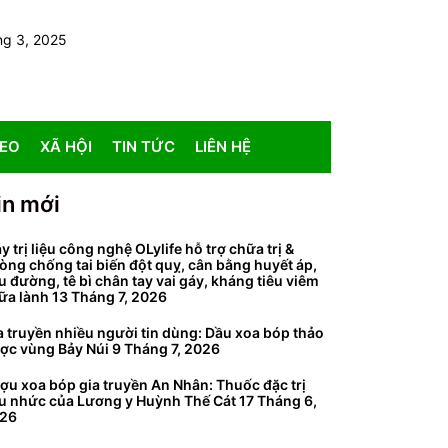
ng 3, 2025
DEO
XÃ HỘI
TIN TỨC
LIÊN HỆ
in mới
y trị liệu công nghệ OLylife hỗ trợ chữa trị &
òng chống tai biến đột quỵ, cân bằng huyết áp,
ểu đường, tê bì chân tay vai gáy, kháng tiêu viêm
ữa lành
13 Tháng 7, 2026
a truyền nhiều người tin dùng: Dầu xoa bóp thảo
ợc vùng Bảy Núi
9 Tháng 7, 2026
ợu xoa bóp gia truyền An Nhân: Thuốc đặc trị
u nhức của Lương y Huỳnh Thế Cát
17 Tháng 6,
26