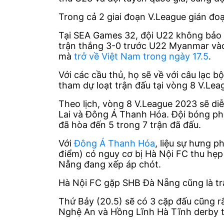
Trong cả 2 giai đoạn V.League gián đoạ
Tại SEA Games 32, đội U22 không bảo 
trận thắng 3-0 trước U22 Myanmar vào
mà
trở về Việt Nam trong ngày 17.5
.
Với các cầu thủ, họ sẽ về với câu lạc 
tham dự loạt trận đấu tại vòng 8 V.Lea
Theo lịch, vòng 8 V.League 2023 sẽ di
Lai và Đông Á Thanh Hóa. Đội bóng phố
đã hòa đến 5 trong 7 trận đã đấu.
Với
Đông Á Thanh Hóa
, liệu sự hưng p
điểm) có nguy cơ bị Hà Nội FC thu hẹp
Nẵng đang xếp áp chót.
Hà Nội FC gặp SHB Đà Nẵng cũng là trậ
Thứ Bảy (20.5) sẽ có 3 cặp đấu cũng 
Nghệ An và Hồng Lĩnh Hà Tĩnh derby tr