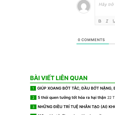
0
COMMENTS
BÀI VIẾT LIÊN QUAN
GIÚP XOANG BỚT TẮC, ĐẦU BỚT NẶNG,
1
5 thói quen tưởng tốt hóa ra hại thận
22 T
2
NHỮNG ĐIỀU TRÍ TUỆ NHÂN TẠO (AI) K
3