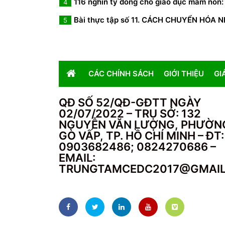
116 nghìn tỷ đồng cho giáo dục mầm non: 
4
Bài thực tập số 11. CÁCH CHUYỂN HÓA 
5
CÁC CHÍNH SÁCH
GIỚI THIỆU
GI
QĐ SỐ 52/QĐ-GĐTT NGÀY
02/07/2022 – TRỤ SỞ: 132
NGUYỄN VĂN LƯỢNG, PHƯỜN
GÒ VẤP, TP. HỒ CHÍ MINH – ĐT:
0903682486; 0824270686 –
EMAIL:
TRUNGTAMCEDC2017@GMAI