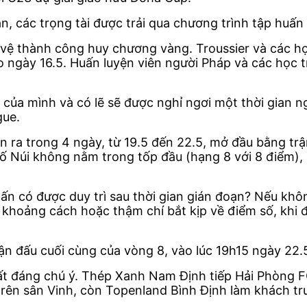
n, các trọng tài được trải qua chương trình tập huấn
vệ thành công huy chương vàng. Troussier và các họ
 ngày 16.5. Huấn luyện viên người Pháp và các học 
bộ của mình và có lẽ sẽ được nghỉ ngơi một thời gian
gue.
ễn ra trong 4 ngày, từ 19.5 đến 22.5, mở đầu bằng t
 Núi không nằm trong tốp đầu (hạng 8 với 8 điểm), 
hấn có được duy trì sau thời gian gián đoạn? Nếu khô
 khoảng cách hoặc thậm chí bắt kịp về điểm số, khi
n đấu cuối cùng của vòng 8, vào lúc 19h15 ngày 22.
rất đáng chú ý. Thép Xanh Nam Định tiếp Hải Phòng 
ên sân Vinh, còn Topenland Bình Định làm khách trư