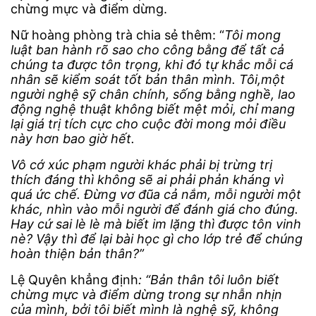
chừng mực và điểm dừng.
Nữ hoàng phòng trà chia sẻ thêm: “
Tôi mong
luật ban hành rõ sao cho công bằng để tất cả
chúng ta được tôn trọng, khi đó tự khắc mỗi cá
nhân sẽ kiểm soát tốt bản thân mình. Tôi,một
người nghệ sỹ chân chính, sống bằng nghề, lao
động nghệ thuật không biết mệt mỏi, chỉ mang
lại giá trị tích cực cho cuộc đời mong mỏi điều
này hơn bao giờ hết.
Vô cớ xúc phạm người khác phải bị trừng trị
thích đáng thì không sẽ ai phải phản kháng vì
quá ức chế. Đừng vơ đũa cả nắm, mỗi người một
khác, nhìn vào mỗi người để đánh giá cho đúng.
Hay cứ sai lè lè mà biết im lặng thì được tôn vinh
nè? Vậy thì để lại bài học gì cho lớp trẻ để chúng
hoàn thiện bản thân?”
Lệ Quyên khẳng định
: “
Bản thân tôi luôn biết
chừng mực và điểm dừng trong sự nhẫn nhịn
của mình, bởi tôi biết mình là nghệ sỹ, không