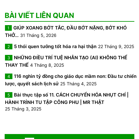
BÀI VIẾT LIÊN QUAN
GIÚP XOANG BỚT TẮC, ĐẦU BỚT NẶNG, BỚT KHÓ
1
THỞ…
31 Tháng 5, 2026
5 thói quen tưởng tốt hóa ra hại thận
22 Tháng 9, 2025
2
NHỮNG ĐIỀU TRÍ TUỆ NHÂN TẠO (AI) KHÔNG THỂ
3
THAY THẾ
4 Tháng 8, 2025
116 nghìn tỷ đồng cho giáo dục mầm non: Đầu tư chiến
4
lược, quyết sách lịch sử
25 Tháng 4, 2025
Bài thực tập số 11. CÁCH CHUYỂN HÓA NHỤT CHÍ |
5
HÀNH TRÌNH TU TẬP CÔNG PHU | MR THẬT
25 Tháng 3, 2025