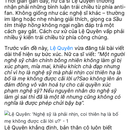
Thời gian gần đây, nữ ca sĩ Lệ Quyên thường
nhận phải những bình luận trái chiều từ phía anti-
fan. Không giống như các nghệ sĩ khác – thường
im lặng hoặc nhẹ nhàng giải thích, giọng ca
Sầu
tím thiệp hồng
không ngại ngần đáp trả một
cách gay gắt. Cách cư xử của Lệ Quyên vấp phải
nhiều ý kiến trái chiều từ phía công chúng.
Trước vấn đề này,
Lệ Quyên
vừa đăng tải bài viết
dài thể hiện sự bức xúc. Nữ ca sĩ viết:
“Một người
nghệ sỹ chân chính bỗng nhiên không làm gì bị
xúc phạm, mỉa mai, khiêu khích chà đạp nhưng
chỉ vì họ là nghệ sỹ mà phải nhịn coi thiên hạ là
bố là mẹ không được cãi lời ư?
Sao không lên án
đám đông vô văn hoá tự cho cái quyền xúc
phạm nghệ sỹ? Nếu nguyên nhân do nghệ sỹ
làm gì sai thì đã là một lẽ nhưng cũng không có
nghĩa là được phép chửi bậy bạ”.
Lệ Quyên khẳng định, bản thân cô luôn biết