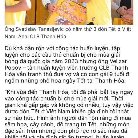
Ông Svetislav Tanasijevic có năm thứ 3 đón Tết ở Việt
Nam. Ảnh: CLB Thanh Hóa
Dù khá bận rộn với công tác huấn luyện, tập
luyện cho các cầu thủ chuẩn bị cho mùa giải
bóng đá quốc gia năm 2023 nhưng ông Velizar
Popov – tân huấn luyện viên trưởng CLB Thanh
Hóa vẫn tranh thủ đưa vợ và cô con gái 9 tuổi đi
ngắm những phố hoa ngày Tết tại Thanh Hóa.
“Khi vừa đến Thanh Hóa, tôi đã phải bắt tay ngay
vào công tác chuẩn bị cho mùa giải mới. Thời
gian khá gấp gáp và không có nhiều, tuy vậy việc
được đón Tết ở Việt Nam khiến gia đình tôi thật
sự háo hức. Hình ảnh người dân rộn ràng đi mua
sắm hoa, cây cảnh, đồ trang trí Tết, những món
đặc sản trên những con phố rực rỡ sắc màu đã
khiến tôi và gia đình rất ấn tượng”, huấn luyện