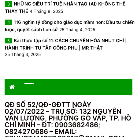
NHỮNG ĐIỀU TRÍ TUỆ NHÂN TẠO (AI) KHÔNG THỂ
3
THAY THẾ
4 Tháng 8, 2025
116 nghìn tỷ đồng cho giáo dục mầm non: Đầu tư chiến
4
lược, quyết sách lịch sử
25 Tháng 4, 2025
Bài thực tập số 11. CÁCH CHUYỂN HÓA NHỤT CHÍ |
5
HÀNH TRÌNH TU TẬP CÔNG PHU | MR THẬT
25 Tháng 3, 2025
QĐ SỐ 52/QĐ-GĐTT NGÀY
02/07/2022 – TRỤ SỞ: 132 NGUYỄN
VĂN LƯỢNG, PHƯỜNG GÒ VẤP, TP. HỒ
CHÍ MINH – ĐT: 0903682486;
0824270686 – EMAIL: