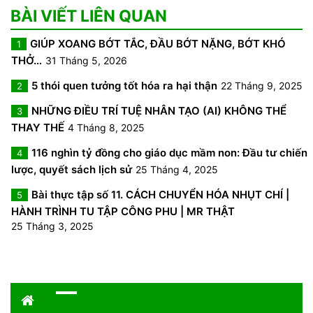
BÀI VIẾT LIÊN QUAN
GIÚP XOANG BỚT TẮC, ĐẦU BỚT NẶNG, BỚT KHÓ
1
THỞ…
31 Tháng 5, 2026
5 thói quen tưởng tốt hóa ra hại thận
22 Tháng 9, 2025
2
NHỮNG ĐIỀU TRÍ TUỆ NHÂN TẠO (AI) KHÔNG THỂ
3
THAY THẾ
4 Tháng 8, 2025
116 nghìn tỷ đồng cho giáo dục mầm non: Đầu tư chiến
4
lược, quyết sách lịch sử
25 Tháng 4, 2025
Bài thực tập số 11. CÁCH CHUYỂN HÓA NHỤT CHÍ |
5
HÀNH TRÌNH TU TẬP CÔNG PHU | MR THẬT
25 Tháng 3, 2025