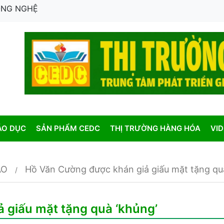
CÔNG NGHỆ
ÁO DỤC
SẢN PHẨM CEDC
THỊ TRƯỜNG HÀNG HÓA
VI
AO
Hồ Văn Cường được khán giả giấu mặt tặng qu
 giấu mặt tặng quà ‘khủng’