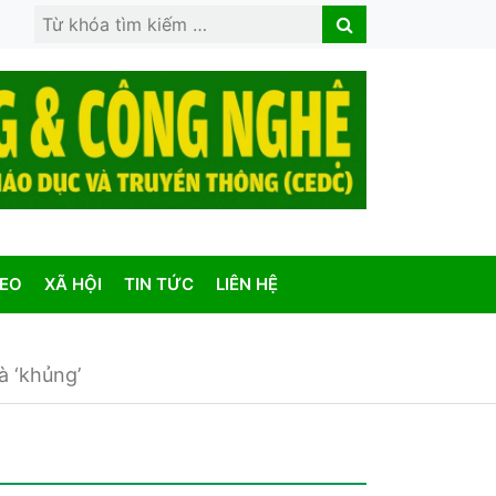
Search
Search
for:
DEO
XÃ HỘI
TIN TỨC
LIÊN HỆ
à ‘khủng’