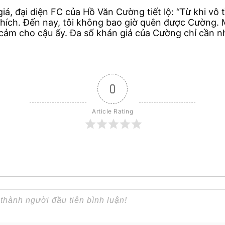
 giá, đại diện FC của Hồ Văn Cường tiết lộ: “Từ khi v
thích. Đến nay, tôi không bao giờ quên được Cường. 
ảm cho cậu ấy. Đa số khán giả của Cường chỉ cần nh
0
Article Rating