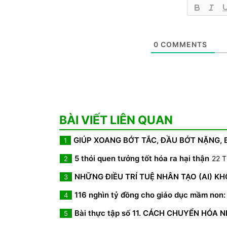
0
COMMENTS
BÀI VIẾT LIÊN QUAN
GIÚP XOANG BỚT TẮC, ĐẦU BỚT NẶNG,
1
5 thói quen tưởng tốt hóa ra hại thận
22 T
2
NHỮNG ĐIỀU TRÍ TUỆ NHÂN TẠO (AI) K
3
116 nghìn tỷ đồng cho giáo dục mầm non: 
4
Bài thực tập số 11. CÁCH CHUYỂN HÓA 
5