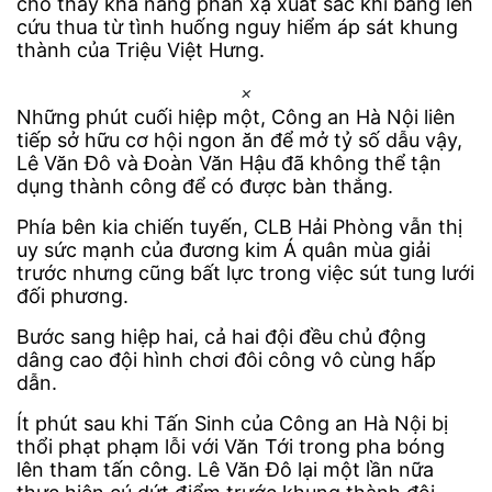
cho thấy khả năng phản xạ xuất sắc khi băng lên
cứu thua từ tình huống nguy hiểm áp sát khung
thành của Triệu Việt Hưng.
×
Những phút cuối hiệp một, Công an Hà Nội liên
tiếp sở hữu cơ hội ngon ăn để mở tỷ số dẫu vậy,
Lê Văn Đô và Đoàn Văn Hậu đã không thể tận
dụng thành công để có được bàn thắng.
Phía bên kia chiến tuyến, CLB Hải Phòng vẫn thị
uy sức mạnh của đương kim Á quân mùa giải
trước nhưng cũng bất lực trong việc sút tung lưới
đối phương.
Bước sang hiệp hai, cả hai đội đều chủ động
dâng cao đội hình chơi đôi công vô cùng hấp
dẫn.
Ít phút sau khi Tấn Sinh của Công an Hà Nội bị
thổi phạt phạm lỗi với Văn Tới trong pha bóng
lên tham tấn công. Lê Văn Đô lại một lần nữa