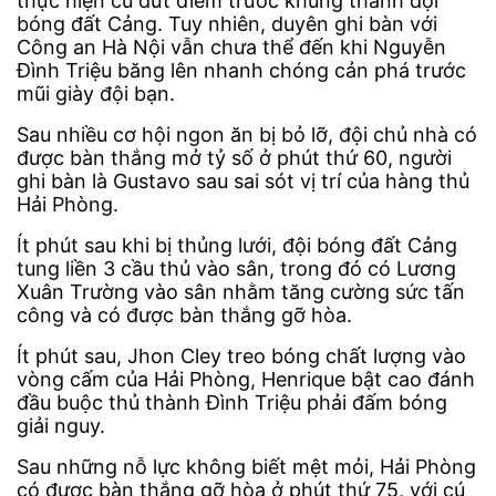
thực hiện cú dứt điểm trước khung thành đội
bóng đất Cảng. Tuy nhiên, duyên ghi bàn với
Công an Hà Nội vẫn chưa thể đến khi Nguyễn
Đình Triệu băng lên nhanh chóng cản phá trước
mũi giày đội bạn.
Sau nhiều cơ hội ngon ăn bị bỏ lỡ, đội chủ nhà có
được bàn thắng mở tỷ số ở phút thứ 60, người
ghi bàn là Gustavo sau sai sót vị trí của hàng thủ
Hải Phòng.
Ít phút sau khi bị thủng lưới, đội bóng đất Cảng
tung liền 3 cầu thủ vào sân, trong đó có Lương
Xuân Trường vào sân nhằm tăng cường sức tấn
công và có được bàn thắng gỡ hòa.
Ít phút sau, Jhon Cley treo bóng chất lượng vào
vòng cấm của Hải Phòng, Henrique bật cao đánh
đầu buộc thủ thành Đình Triệu phải đấm bóng
giải nguy.
Sau những nỗ lực không biết mệt mỏi, Hải Phòng
có được bàn thắng gỡ hòa ở phút thứ 75, với cú