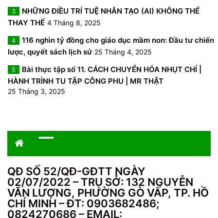
NHỮNG ĐIỀU TRÍ TUỆ NHÂN TẠO (AI) KHÔNG THỂ
3
THAY THẾ
4 Tháng 8, 2025
116 nghìn tỷ đồng cho giáo dục mầm non: Đầu tư chiến
4
lược, quyết sách lịch sử
25 Tháng 4, 2025
Bài thực tập số 11. CÁCH CHUYỂN HÓA NHỤT CHÍ |
5
HÀNH TRÌNH TU TẬP CÔNG PHU | MR THẬT
25 Tháng 3, 2025
QĐ SỐ 52/QĐ-GĐTT NGÀY
02/07/2022 – TRỤ SỞ: 132 NGUYỄN
VĂN LƯỢNG, PHƯỜNG GÒ VẤP, TP. HỒ
CHÍ MINH – ĐT: 0903682486;
0824270686 – EMAIL: