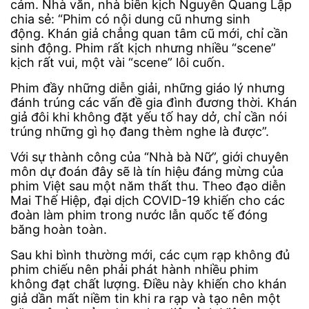
cảm. Nhà văn, nhà biên kịch Nguyễn Quang Lập
chia sẻ: “Phim có nội dung cũ nhưng sinh
động. Khán giả chẳng quan tâm cũ mới, chỉ cần
sinh động. Phim rất kịch nhưng nhiều “scene”
kịch rất vui, một vài “scene” lôi cuốn.
Phim đầy những diễn giải, những giáo lý nhưng
đánh trúng các vấn đề gia đình đương thời. Khán
giả đôi khi không đặt yếu tố hay dở, chỉ cần nói
trúng những gì họ đang thèm nghe là được”.
Với sự thành công của “Nhà bà Nữ”, giới chuyên
môn dự đoán đây sẽ là tín hiệu đáng mừng của
phim Việt sau một năm thất thu. Theo đạo diễn
Mai Thế Hiệp, đại dịch COVID-19 khiến cho các
đoàn làm phim trong nước lẫn quốc tế đóng
băng hoàn toàn.
Sau khi bình thường mới, các cụm rạp không đủ
phim chiếu nên phải phát hành nhiều phim
không đạt chất lượng. Điều này khiến cho khán
giả dần mất niềm tin khi ra rạp và tạo nên một