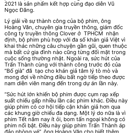
2021 là sản phẩm kết hợp cùng đạo diễn Vũ
Ngọc Đãng.
Lý giải về sự thành công của bộ phim, ông
Hoàng Văn, chuyên gia truyền thông, giám đốc
công ty truyền thông Clover ở TPHCM nhận
định, bộ phim phù hợp với đa số khán giả Việt vì
khai thác những câu chuyện gần gũi, quen thuộc
mà bất cứ gia đình nào cũng từng đối mặt trong
cuộc sống thường nhật. Ngoài ra, sức hút của
Trấn Thành cùng với thành công trước đó của
“Bố già” đã tạo cho khán giả tâm lý tò mò và
mong đợi về những điều bất ngờ tiếp theo được
nam diễn viên mang đến trong dự án lần này.
“Sức hút lớn khiến bộ phim được cụm rạp xếp
suất chiếu gấp nhiều lần các phim khác. Điều này
giúp phim có cơ hội tiếp cận khán giả hơn qua
các khung giờ chiếu đa dạng. Một lý do nữa là vì
phim Tết năm nay ít ỏi, bom tấn ngoại không có
phim nổi bật. Điều này giúp phim Trấn Thành áp
đảo phòng vé”, ông Hoàng Văn cho biết thêm.