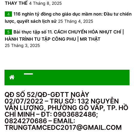
THAY THẾ
4 Tháng 8, 2025
116 nghìn tỷ đồng cho giáo dục mầm non: Đầu tư chiến
4
lược, quyết sách lịch sử
25 Tháng 4, 2025
Bài thực tập số 11. CÁCH CHUYỂN HÓA NHỤT CHÍ |
5
HÀNH TRÌNH TU TẬP CÔNG PHU | MR THẬT
25 Tháng 3, 2025
QĐ SỐ 52/QĐ-GĐTT NGÀY
02/07/2022 – TRỤ SỞ: 132 NGUYỄN
VĂN LƯỢNG, PHƯỜNG GÒ VẤP, TP. HỒ
CHÍ MINH – ĐT: 0903682486;
0824270686 – EMAIL:
TRUNGTAMCEDC2017@GMAIL.COM