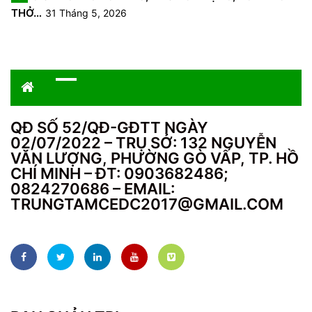
THỞ…
31 Tháng 5, 2026
QĐ SỐ 52/QĐ-GĐTT NGÀY
02/07/2022 – TRỤ SỞ: 132 NGUYỄN
VĂN LƯỢNG, PHƯỜNG GÒ VẤP, TP. HỒ
CHÍ MINH – ĐT: 0903682486;
0824270686 – EMAIL:
TRUNGTAMCEDC2017@GMAIL.COM