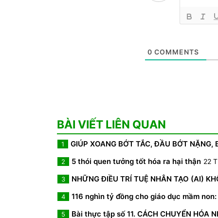
0
COMMENTS
BÀI VIẾT LIÊN QUAN
GIÚP XOANG BỚT TẮC, ĐẦU BỚT NẶNG,
1
5 thói quen tưởng tốt hóa ra hại thận
22 T
2
NHỮNG ĐIỀU TRÍ TUỆ NHÂN TẠO (AI) K
3
116 nghìn tỷ đồng cho giáo dục mầm non: 
4
Bài thực tập số 11. CÁCH CHUYỂN HÓA 
5