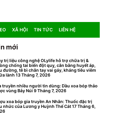
DEO
XÃ HỘI
TIN TỨC
LIÊN HỆ
in mới
y trị liệu công nghệ OLylife hỗ trợ chữa trị &
òng chống tai biến đột quỵ, cân bằng huyết áp,
ểu đường, tê bì chân tay vai gáy, kháng tiêu viêm
ữa lành
13 Tháng 7, 2026
a truyền nhiều người tin dùng: Dầu xoa bóp thảo
ợc vùng Bảy Núi
9 Tháng 7, 2026
ợu xoa bóp gia truyền An Nhân: Thuốc đặc trị
u nhức của Lương y Huỳnh Thế Cát
17 Tháng 6,
26