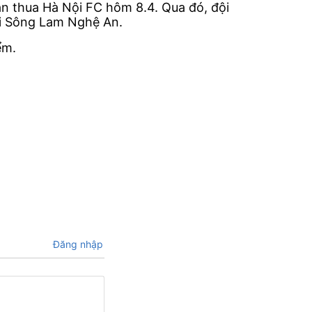
ận thua Hà Nội FC hôm 8.4. Qua đó, đội
với Sông Lam Nghệ An.
ểm.
Đăng nhập