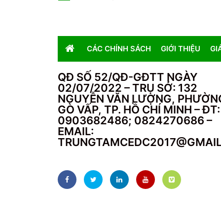
CÁC CHÍNH SÁCH
GIỚI THIỆU
GI
QĐ SỐ 52/QĐ-GĐTT NGÀY
02/07/2022 – TRỤ SỞ: 132
NGUYỄN VĂN LƯỢNG, PHƯỜN
GÒ VẤP, TP. HỒ CHÍ MINH – ĐT:
0903682486; 0824270686 –
EMAIL:
TRUNGTAMCEDC2017@GMAI