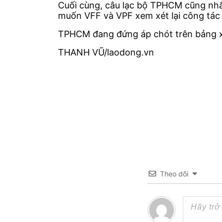
Cuối cùng, câu lạc bộ TPHCM cũng nhắc
muốn VFF và VPF xem xét lại công tác t
TPHCM đang đứng áp chót trên bảng xế
THANH VŨ/laodong.vn
Theo dõi