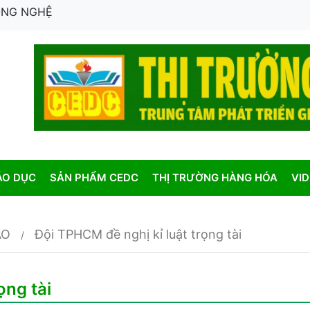
CÔNG NGHỆ
ÁO DỤC
SẢN PHẨM CEDC
THỊ TRƯỜNG HÀNG HÓA
VI
AO
Đội TPHCM đề nghị kỉ luật trọng tài
ọng tài