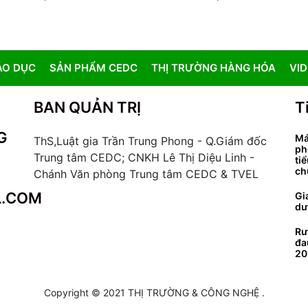
ÁO DỤC
SẢN PHẨM CEDC
THỊ TRƯỜNG HÀNG HÓA
VI
BAN QUẢN TRỊ
T
G
Má
ThS,Luật gia Trần Trung Phong - Q.Giám đốc
ph
Trung tâm CEDC; CNKH Lê Thị Diệu Linh -
ti
ch
Chánh Văn phòng Trung tâm CEDC & TVEL
L.COM
Gi
dư
Rư
đa
20
Copyright © 2021 THỊ TRƯỜNG & CÔNG NGHỆ .