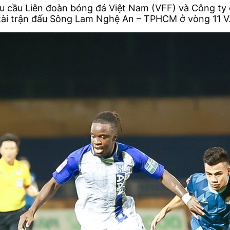
u cầu Liên đoàn bóng đá Việt Nam (VFF) và Công ty 
 tài trận đấu Sông Lam Nghệ An – TPHCM ở vòng 11 V