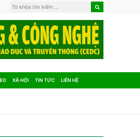
Search
Search
for:
DEO
XÃ HỘI
TIN TỨC
LIÊN HỆ