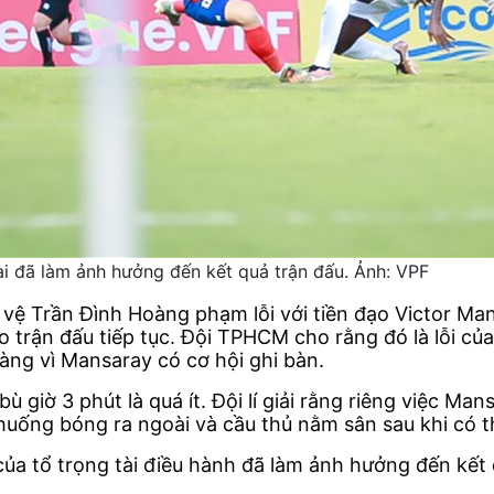
ài đã làm ảnh hưởng đến kết quả trận đấu. Ảnh: VPF
g vệ Trần Đình Hoàng phạm lỗi với tiền đạo Victor M
 trận đấu tiếp tục. Đội TPHCM cho rằng đó là lỗi c
ng vì Mansaray có cơ hội ghi bàn.
 giờ 3 phút là quá ít. Đội lí giải rằng riêng việc Ma
 huống bóng ra ngoài và cầu thủ nằm sân sau khi có t
a tổ trọng tài điều hành đã làm ảnh hưởng đến kết 