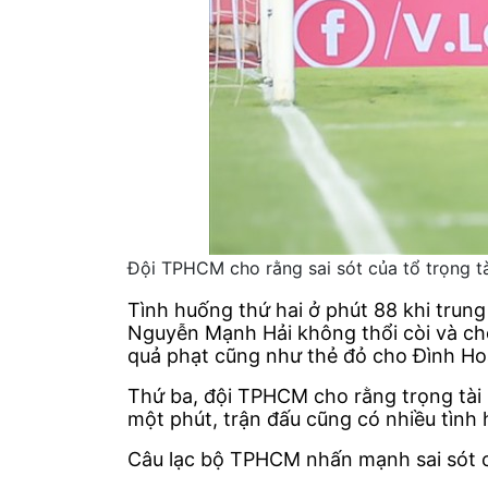
Đội TPHCM cho rằng sai sót của tổ trọng t
Tình huống thứ hai ở phút 88 khi trun
Nguyễn Mạnh Hải không thổi còi và cho
quả phạt cũng như thẻ đỏ cho Đình Hoà
Thứ ba, đội TPHCM cho rằng trọng tài bù
một phút, trận đấu cũng có nhiều tình
Câu lạc bộ TPHCM nhấn mạnh sai sót củ