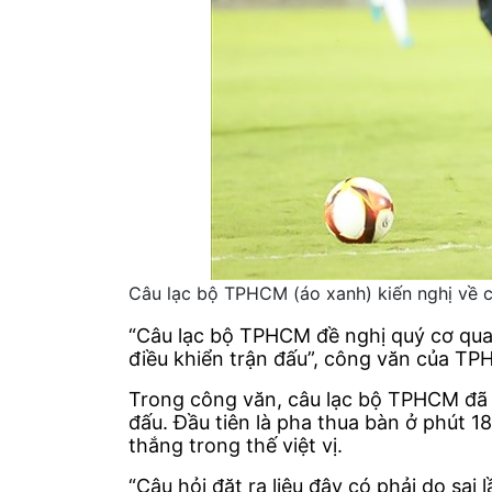
Câu lạc bộ TPHCM (áo xanh) kiến nghị về c
“Câu lạc bộ TPHCM đề nghị quý cơ quan x
điều khiển trận đấu”, công văn của T
Trong công văn, câu lạc bộ TPHCM đã c
đấu. Đầu tiên là pha thua bàn ở phút 
thắng trong thế việt vị.
“Câu hỏi đặt ra liệu đây có phải do sa