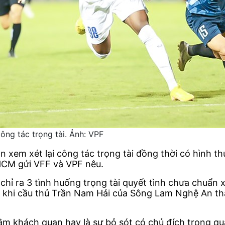
ông tác trọng tài. Ảnh: VPF
em xét lại công tác trọng tài đồng thời có hình thức 
PHCM gửi VFF và VPF nêu.
hỉ ra 3 tình huống trọng tài quyết tình chưa chuẩn 
18 khi cầu thủ Trần Nam Hải của Sông Lam Nghệ An t
i lầm khách quan hay là sự bỏ sót có chủ đích trong q