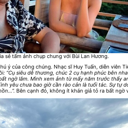
a sẻ tấm ảnh chụp chung với Bùi Lan Hương.
 chú ý của công chúng. Nhạc sĩ Huy Tuấn, diễn viên 
ôi
: “Cụ siêu dễ thương, chúc 2 cụ hạnh phúc bên nhau
 bất ngờ lắm. Mình xem ảnh từ mấy năm trước thấy 
nh yêu chưa bao giờ cần rào cản là tuổi tác. Sự tự d
hồn…”.
Bên cạnh đó, không ít khán giả tỏ ra bất ngờ