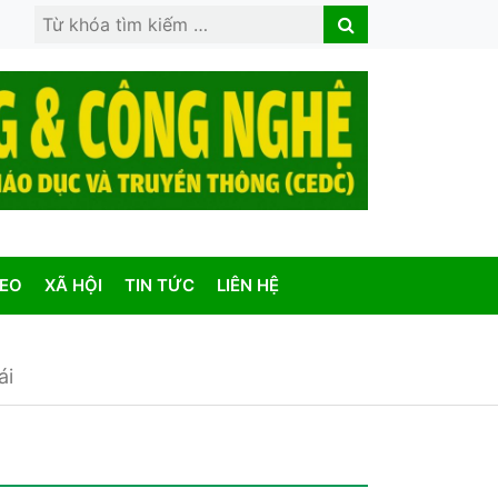
Search
Search
for:
DEO
XÃ HỘI
TIN TỨC
LIÊN HỆ
ái