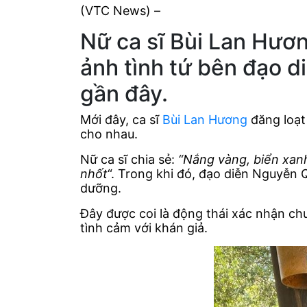
(VTC News) –
Nữ ca sĩ Bùi Lan Hươn
ảnh tình tứ bên đạo 
gần đây.
Mới đây, ca sĩ
Bùi Lan Hương
đăng loạt
cho nhau.
Nữ ca sĩ chia sẻ:
“Nắng vàng, biển xanh
nhốt
“. Trong khi đó, đạo diễn Nguyễn
dưỡng.
Đây được coi là động thái xác nhận ch
tình cảm với khán giả.