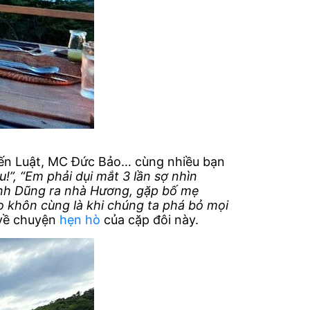
Tiến Luật, MC Đức Bảo… cùng nhiều bạn
!”, “Em phải dụi mắt 3 lần sợ nhìn
anh Dũng ra nhà Hương, gặp bố mẹ
o khôn cùng là khi chúng ta phá bỏ mọi
 về chuyện
hẹn hò
của cặp đôi này.