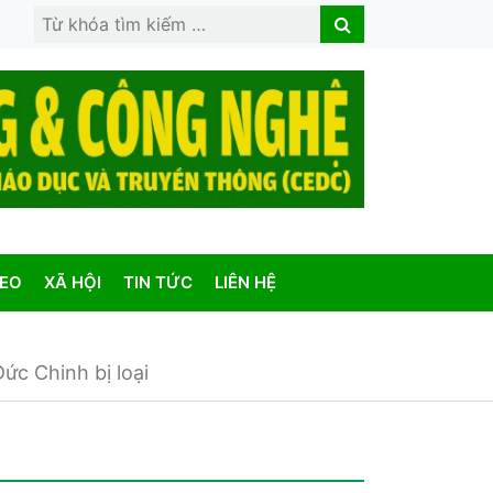
Search
Search
for:
DEO
XÃ HỘI
TIN TỨC
LIÊN HỆ
c Chinh bị loại