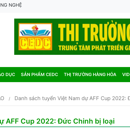
CÔNG NGHỆ
ÁO DỤC
SẢN PHẨM CEDC
THỊ TRƯỜNG HÀNG HÓA
VI
AO
Danh sách tuyển Việt Nam dự AFF Cup 2022: Đứ
ự AFF Cup 2022: Đức Chinh bị loại