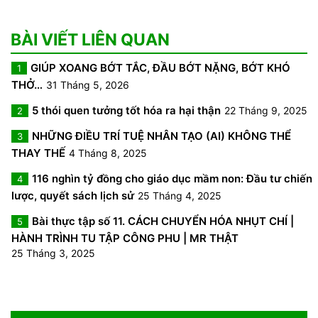
BÀI VIẾT LIÊN QUAN
GIÚP XOANG BỚT TẮC, ĐẦU BỚT NẶNG, BỚT KHÓ
1
THỞ…
31 Tháng 5, 2026
5 thói quen tưởng tốt hóa ra hại thận
22 Tháng 9, 2025
2
NHỮNG ĐIỀU TRÍ TUỆ NHÂN TẠO (AI) KHÔNG THỂ
3
THAY THẾ
4 Tháng 8, 2025
116 nghìn tỷ đồng cho giáo dục mầm non: Đầu tư chiến
4
lược, quyết sách lịch sử
25 Tháng 4, 2025
Bài thực tập số 11. CÁCH CHUYỂN HÓA NHỤT CHÍ |
5
HÀNH TRÌNH TU TẬP CÔNG PHU | MR THẬT
25 Tháng 3, 2025