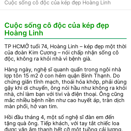
Cuộc sống cô độc của kép đẹp Hoàng Linh
Cuộc sống cô độc của kép đẹp
Hoàng Linh
TP HCM
Ở tuổi 74, Hoàng Linh – kép đẹp một thời
của đoàn Kim Cương – nói chấp nhận sống cô
độc, không ra khỏi nhà vì bệnh già.
Hàng ngày, nghệ sĩ quanh quẩn trong ngôi nhà
lợp tôn 15 m2 ở con hẻm quận Bình Thạnh. Do
chứng giãn tĩnh mạch, thoái hóa khớp, phải dùng
gậy khi di chuyển, ông nói hầu như không ra khỏi
nhà, chỉ làm bạn với tivi và điện thoại. Ông cũng
mắc nhiều bệnh nền như cao huyết áp, tràn dịch
màn phổi, hở van tim.
Hồi đầu tháng 4, một số nghệ sĩ đàn em đến
tặng quà ông. Tiếp khách, với tay tắt chiếc loa
được vặn âm thanh hết cỡ một tuồng cải lương,