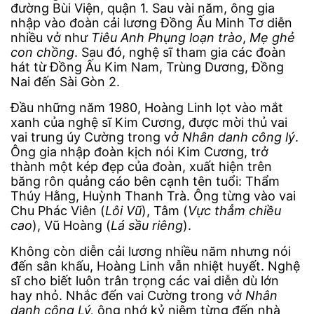
đường Bùi Viện, quận 1. Sau vài năm, ông gia
nhập vào đoàn cải lương Đồng Ấu Minh Tơ diễn
nhiều vở như
Tiêu Anh Phụng loạn trào
,
Mẹ ghẻ
con chồng
. Sau đó, nghệ sĩ tham gia các đoàn
hát từ Đồng Ấu Kim Nam, Trùng Dương, Đồng
Nai đến Sài Gòn 2.
Đầu những năm 1980, Hoàng Linh lọt vào mắt
xanh của nghệ sĩ Kim Cương, được mời thủ vai
vai trung úy Cường trong vở
Nhân danh công lý
.
Ông gia nhập đoàn kịch nói Kim Cương, trở
thành một kép đẹp của đoàn, xuất hiện trên
băng rôn quảng cáo bên cạnh tên tuổi: Thẩm
Thúy Hằng, Huỳnh Thanh Trà. Ông từng vào vai
Chu Phác Viên (
Lôi Vũ
), Tâm (
Vực thẳm chiều
cao
), Vũ Hoàng (
Lá sầu riêng
).
Không còn diễn cải lương nhiều năm nhưng nói
đến sân khấu, Hoàng Linh vẫn nhiệt huyết. Nghệ
sĩ cho biết luôn trân trọng các vai diễn dù lớn
hay nhỏ. Nhắc đến vai Cường trong vở
Nhân
danh công Lý,
ông nhớ kỷ niệm từng đến nhà