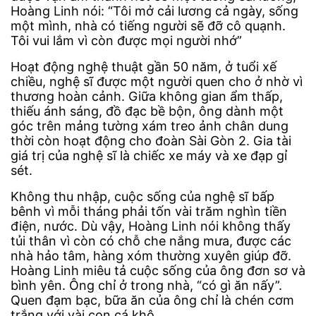
Hoàng Linh nói: “Tôi mở cải lương cả ngày, sống
một mình, nhà có tiếng người sẽ đỡ cô quạnh.
Tôi vui lắm vì còn được mọi người nhớ”
Hoạt động nghệ thuật gần 50 năm, ở tuổi xế
chiều, nghệ sĩ được một người quen cho ở nhờ vì
thương hoàn cảnh. Giữa không gian ẩm thấp,
thiếu ánh sáng, đồ đạc bề bộn, ông dành một
góc trên mảng tường xám treo ảnh chân dung
thời còn hoạt động cho đoàn Sài Gòn 2. Gia tài
giá trị của nghệ sĩ là chiếc xe máy và xe đạp gỉ
sét.
Không thu nhập, cuộc sống của nghệ sĩ bấp
bênh vì mỗi tháng phải tốn vài trăm nghìn tiền
điện, nước. Dù vậy, Hoàng Linh nói không thấy
tủi thân vì còn có chỗ che nắng mưa, được các
nhà hảo tâm, hàng xóm thường xuyên giúp đỡ.
Hoàng Linh miêu tả cuộc sống của ông đơn sơ và
bình yên. Ông chỉ ở trong nhà, “có gì ăn nấy”.
Quen đạm bạc, bữa ăn của ông chỉ là chén cơm
trắng với vài con cá khô.