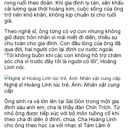
rong ruổi theo đoàn. Khi gia đình ly tán, sân khấu
cải lương qua thời hoàng kim, cuộc sống của ông
trở nên khó khăn, không kịp chuẩn bị cho tuổi
già.
Theo nghệ sĩ, ông từng có vợ con nhưng không
giữ được hôn nhân vì mải miết đi diễn, thiếu sự
chu toàn cho gia đình. Con đầu lòng của ông đã
qua đời, hai người còn lại định cư nước ngoài.
“Tôi không buồn khi các con không hỗ trợ chăm
sóc cha vì trước đây tôi là người có lỗi”, Hoàng
Linh nói.
Nghệ sĩ Hoàng Linh lúc trẻ. Ảnh:
Nhân vật cung
cấp
Ông sinh ra và lớn lên tại Sài Gòn trong một gia
đình sáu anh em, cha là thầy đàn Chín Trích. Từ
nhỏ ông được tiếp xúc với bộ môn tuồng cổ khi
theo cha đi diễn ở đình, chùa. Cha Hoàng Linh
cho ông theo học ca với nhạc sĩ Tám Lắm ở