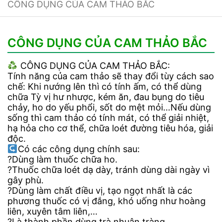
CÔNG DỤNG CỦA CAM THẢO BẮC
CÔNG DỤNG CỦA CAM THẢO BẮC
CÔNG DỤNG CỦA CAM THẢO BẮC:
Tính năng của cam thảo sẽ thay đổi tùy cách sao
chế: Khi nướng lên thì có tính ấm, có thể dùng
chữa Tỳ vị hư nhược, kém ăn, đau bụng do tiêu
chảy, ho do yếu phổi, sốt do mệt mỏi…Nếu dùng
sống thì cam thảo có tính mát, có thể giải nhiệt,
hạ hỏa cho cơ thể, chữa loét đường tiêu hóa, giải
độc.
Có các công dụng chính sau:
?Dùng làm thuốc chữa ho.
?Thuốc chữa loét dạ dày, tránh dùng dài ngày vì
gây phù.
?Dùng làm chất điều vị, tạo ngọt nhất là các
phương thuốc có vị đắng, khó uống như hoàng
liên, xuyên tâm liên,…
?Là thành phần dùng trà nhuận tràng.