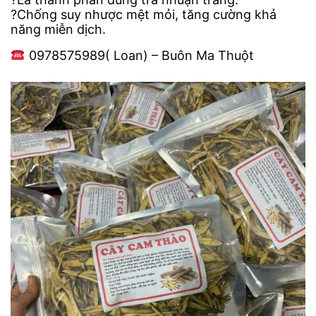
?Chống suy nhược mệt mỏi, tăng cường khả
năng miễn dịch.
0978575989( Loan) – Buôn Ma Thuột