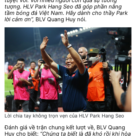
tuyệt vời. Với nhiều người còn quá sự tưởng
tượng. HLV Park Hang Seo đã góp phần nâng
tầm bóng đá Việt Nam. Hãy dành cho thầy Park
lời cảm ơn”,
BLV Quang Huy nói.
Lời chia tay không trọn vẹn của HLV Park Hang Seo
Đánh giá về trận chung kết lượt về, BLV Quang
Huy cho biết:
“Chúng ta biết là đã khó rồi khi hòa