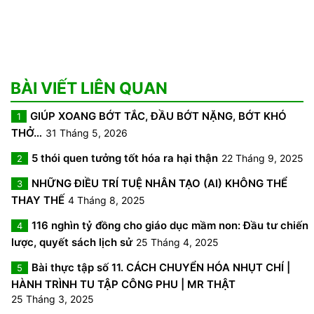
BÀI VIẾT LIÊN QUAN
GIÚP XOANG BỚT TẮC, ĐẦU BỚT NẶNG, BỚT KHÓ
1
THỞ…
31 Tháng 5, 2026
5 thói quen tưởng tốt hóa ra hại thận
22 Tháng 9, 2025
2
NHỮNG ĐIỀU TRÍ TUỆ NHÂN TẠO (AI) KHÔNG THỂ
3
THAY THẾ
4 Tháng 8, 2025
116 nghìn tỷ đồng cho giáo dục mầm non: Đầu tư chiến
4
lược, quyết sách lịch sử
25 Tháng 4, 2025
Bài thực tập số 11. CÁCH CHUYỂN HÓA NHỤT CHÍ |
5
HÀNH TRÌNH TU TẬP CÔNG PHU | MR THẬT
25 Tháng 3, 2025