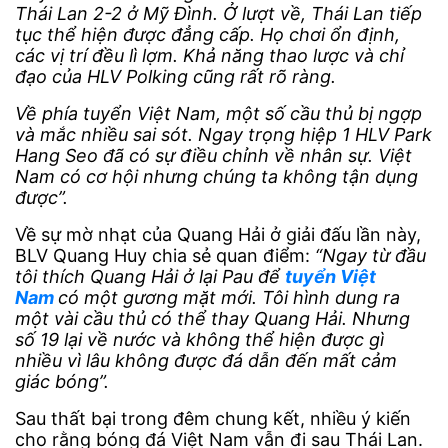
Thái Lan 2-2 ở Mỹ Đình. Ở lượt về, Thái Lan tiếp
tục thể hiện được đẳng cấp. Họ chơi ổn định,
các vị trí đều lì lợm. Khả năng thao lược và chỉ
đạo của HLV Polking cũng rất rõ ràng.
Về phía tuyển Việt Nam, một số cầu thủ bị ngợp
và mắc nhiều sai sót. Ngay trọng hiệp 1 HLV Park
Hang Seo đã có sự điều chỉnh về nhân sự. Việt
Nam có cơ hội nhưng chúng ta không tận dụng
được”.
Về sự mờ nhạt của Quang Hải ở giải đấu lần này,
BLV Quang Huy chia sẻ quan điểm:
“Ngay từ đầu
tôi thích Quang Hải ở lại Pau để
tuyển Việt
Nam
có một gương mặt mới. Tôi hình dung ra
một vài cầu thủ có thể thay Quang Hải. Nhưng
số 19 lại về nước và không thể hiện được gì
nhiều vì lâu không được đá dẫn đến mất cảm
giác bóng”.
Sau thất bại trong đêm chung kết, nhiều ý kiến
cho rằng bóng đá Việt Nam vẫn đi sau Thái Lan.