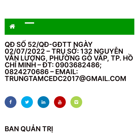
QĐ SỐ 52/QĐ-GĐTT NGÀY
02/07/2022 – TRỤ SỞ: 132 NGUYỄN
VĂN LƯỢNG, PHƯỜNG GÒ VẤP, TP. HỒ
CHÍ MINH – ĐT: 0903682486;
0824270686 – EMAIL:
TRUNGTAMCEDC2017@GMAIL.COM
BAN QUẢN TRỊ