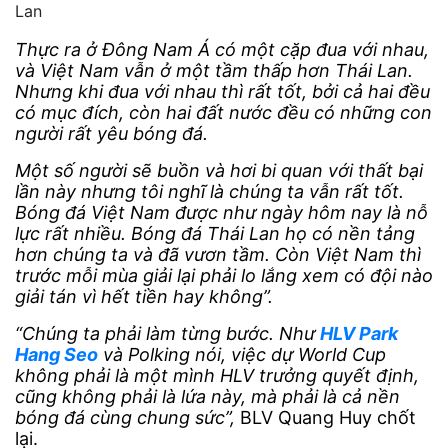
Lan
Thực ra ở Đông Nam Á có một cặp đua với nhau,
và Việt Nam vẫn ở một tầm thấp hơn Thái Lan.
Nhưng khi đua với nhau thì rất tốt, bởi cả hai đều
có mục đích, còn hai đất nước đều có những con
người rất yêu bóng đá.
Một số người sẽ buồn và hơi bi quan với thất bại
lần này nhưng tôi nghĩ là chúng ta vẫn rất tốt.
Bóng đá Việt Nam được như ngày hôm nay là nỗ
lực rất nhiều. Bóng đá Thái Lan họ có nền tảng
hơn chúng ta và đã vươn tầm. Còn Việt Nam thì
trước mỗi mùa giải lại phải lo lắng xem có đội nào
giải tán vì hết tiền hay không”.
“Chúng ta phải làm từng bước. Như
HLV Park
Hang Seo
và Polking nói, việc dự World Cup
không phải là một mình HLV trưởng quyết định,
cũng không phải là lứa này, mà phải là cả nền
bóng đá cùng chung sức”,
BLV Quang Huy chốt
lại.