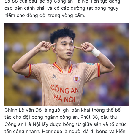
Số 88 của câu lạc bộ Công an Hà Nội liên tục dâng
cao bên cánh phải và có các đường tạt bóng nguy
hiểm cho đồng đội trong vòng cấm.
Chính Lê Văn Đô là người ghi bàn khai thông thế bế
tắc cho đội bóng ngành công an. Phút 38, cầu thủ
Công an Hà Nội lấy được bóng từ giữa sân và tổ chức
tấn công nhanh. Henrique là người đã đi bóng và kiến