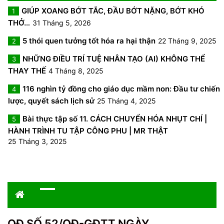
GIÚP XOANG BỚT TẮC, ĐẦU BỚT NẶNG, BỚT KHÓ
1
THỞ…
31 Tháng 5, 2026
5 thói quen tưởng tốt hóa ra hại thận
22 Tháng 9, 2025
2
NHỮNG ĐIỀU TRÍ TUỆ NHÂN TẠO (AI) KHÔNG THỂ
3
THAY THẾ
4 Tháng 8, 2025
116 nghìn tỷ đồng cho giáo dục mầm non: Đầu tư chiến
4
lược, quyết sách lịch sử
25 Tháng 4, 2025
Bài thực tập số 11. CÁCH CHUYỂN HÓA NHỤT CHÍ |
5
HÀNH TRÌNH TU TẬP CÔNG PHU | MR THẬT
25 Tháng 3, 2025
QĐ SỐ 52/QĐ-GĐTT NGÀY