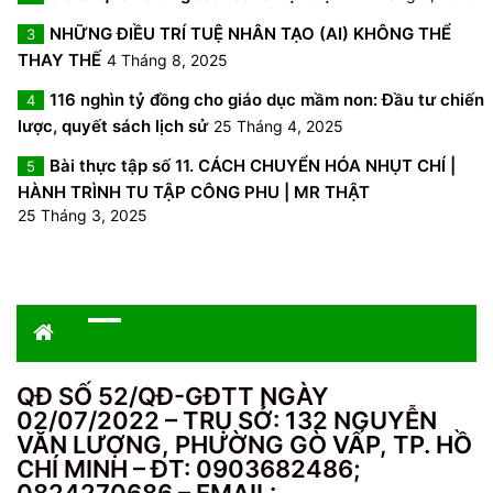
NHỮNG ĐIỀU TRÍ TUỆ NHÂN TẠO (AI) KHÔNG THỂ
3
THAY THẾ
4 Tháng 8, 2025
116 nghìn tỷ đồng cho giáo dục mầm non: Đầu tư chiến
4
lược, quyết sách lịch sử
25 Tháng 4, 2025
Bài thực tập số 11. CÁCH CHUYỂN HÓA NHỤT CHÍ |
5
HÀNH TRÌNH TU TẬP CÔNG PHU | MR THẬT
25 Tháng 3, 2025
QĐ SỐ 52/QĐ-GĐTT NGÀY
02/07/2022 – TRỤ SỞ: 132 NGUYỄN
VĂN LƯỢNG, PHƯỜNG GÒ VẤP, TP. HỒ
CHÍ MINH – ĐT: 0903682486;
0824270686 – EMAIL: