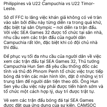
Philippines và U22 Campuchia vs U22 Timor-
Leste.
Sở dĩ FFC lo lắng việc khán giả không có vé tràn
vào sân bởi điều này từng diễn ra trong quá khứ,
đặc biệt tại sân Olympic – nơi diễn ra trận đấu.
Với việc SEA Games 32 được tổ chức tại sân nhà,
nhu cầu xem các trận đấu của người dân
Campuchia rất lớn, đặc biệt khi có đội chủ nhà
thi đấu.
Để phục vụ tối đa nhu cầu của người dân về việc
xem các trận đấu tại SEA Games 32, Thủ tướng
Campuchia Hun Sen đã yêu cầu thống đốc các
tỉnh và thủ đô Phnom Penh tổ chức việc trực tiếp
bóng đá trên các màn hình lớn, đặt ở những vị trí
trung tâm để người dân tiện theo dõi. Ông Hun
Sen yêu cầu việc này phải được tiến hành sớm và
tổ chức một cách hợp lý, duy trì được trật tự.
Vé xem các trận đấu bóng đá tại SEA Games
được đặt qua ứng dụng của sự kiện. CAMSOC