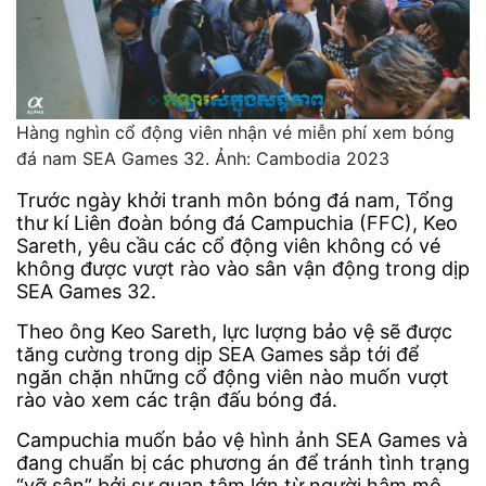
Hàng nghìn cổ động viên nhận vé miễn phí xem bóng
đá nam SEA Games 32. Ảnh: Cambodia 2023
Trước ngày khởi tranh môn bóng đá nam, Tổng
thư kí Liên đoàn bóng đá Campuchia (FFC), Keo
Sareth, yêu cầu các cổ động viên không có vé
không được vượt rào vào sân vận động trong dịp
SEA Games 32.
Theo ông Keo Sareth, lực lượng bảo vệ sẽ được
tăng cường trong dịp SEA Games sắp tới để
ngăn chặn những cổ động viên nào muốn vượt
rào vào xem các trận đấu bóng đá.
Campuchia muốn bảo vệ hình ảnh SEA Games và
đang chuẩn bị các phương án để tránh tình trạng
“vỡ sân” bởi sự quan tâm lớn từ người hâm mộ.