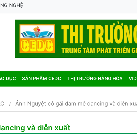
CÔNG NGHỆ
ÁO DỤC
SẢN PHẨM CEDC
THỊ TRƯỜNG HÀNG HÓA
VI
AO
Ánh Nguyệt cô gái đam mê dancing và diễn xu
ancing và diễn xuất