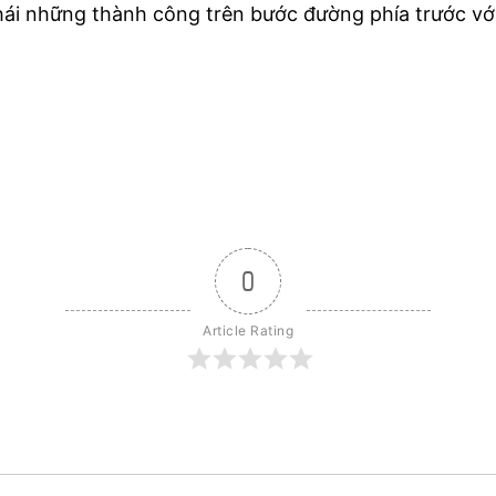
 hái những thành công trên bước đường phía trước v
0
Article Rating