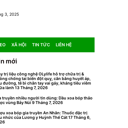
ng 3, 2025
DEO
XÃ HỘI
TIN TỨC
LIÊN HỆ
in mới
y trị liệu công nghệ OLylife hỗ trợ chữa trị &
òng chống tai biến đột quỵ, cân bằng huyết áp,
ểu đường, tê bì chân tay vai gáy, kháng tiêu viêm
ữa lành
13 Tháng 7, 2026
a truyền nhiều người tin dùng: Dầu xoa bóp thảo
ợc vùng Bảy Núi
9 Tháng 7, 2026
ợu xoa bóp gia truyền An Nhân: Thuốc đặc trị
u nhức của Lương y Huỳnh Thế Cát
17 Tháng 6,
26