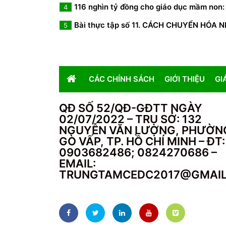
116 nghìn tỷ đồng cho giáo dục mầm non: 
4
Bài thực tập số 11. CÁCH CHUYỂN HÓA 
5
CÁC CHÍNH SÁCH
GIỚI THIỆU
GI
QĐ SỐ 52/QĐ-GĐTT NGÀY
02/07/2022 – TRỤ SỞ: 132
NGUYỄN VĂN LƯỢNG, PHƯỜN
GÒ VẤP, TP. HỒ CHÍ MINH – ĐT:
0903682486; 0824270686 –
EMAIL:
TRUNGTAMCEDC2017@GMAI