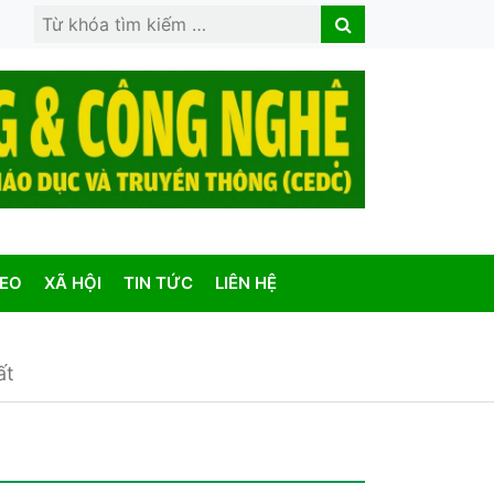
Search
Search
for:
DEO
XÃ HỘI
TIN TỨC
LIÊN HỆ
ất