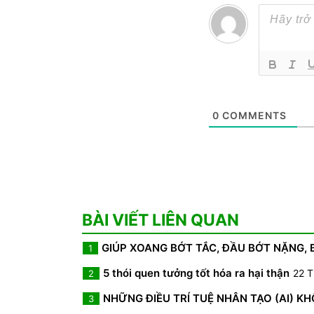
0
COMMENTS
BÀI VIẾT LIÊN QUAN
GIÚP XOANG BỚT TẮC, ĐẦU BỚT NẶNG,
1
5 thói quen tưởng tốt hóa ra hại thận
22 T
2
NHỮNG ĐIỀU TRÍ TUỆ NHÂN TẠO (AI) K
3