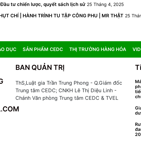
Đầu tư chiến lược, quyết sách lịch sử
25 Tháng 4, 2025
NHỤT CHÍ | HÀNH TRÌNH TU TẬP CÔNG PHU | MR THẬT
25 Thá
ÁO DỤC
SẢN PHẨM CEDC
THỊ TRƯỜNG HÀNG HÓA
VI
BAN QUẢN TRỊ
T
G
Má
ThS,Luật gia Trần Trung Phong - Q.Giám đốc
ph
Trung tâm CEDC; CNKH Lê Thị Diệu Linh -
ti
ch
Chánh Văn phòng Trung tâm CEDC & TVEL
L.COM
Gi
dư
Rư
đa
20