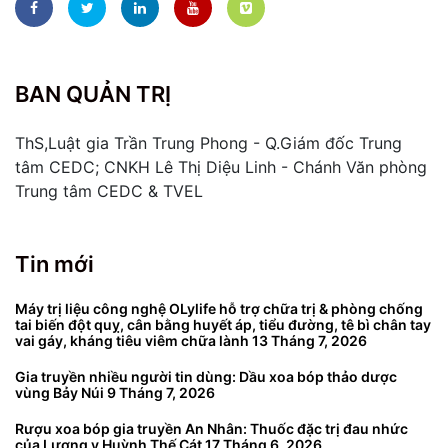
BAN QUẢN TRỊ
ThS,Luật gia Trần Trung Phong - Q.Giám đốc Trung
tâm CEDC; CNKH Lê Thị Diệu Linh - Chánh Văn phòng
Trung tâm CEDC & TVEL
Tin mới
Máy trị liệu công nghệ OLylife hỗ trợ chữa trị & phòng chống
tai biến đột quỵ, cân bằng huyết áp, tiểu đường, tê bì chân tay
vai gáy, kháng tiêu viêm chữa lành
13 Tháng 7, 2026
Gia truyền nhiều người tin dùng: Dầu xoa bóp thảo dược
vùng Bảy Núi
9 Tháng 7, 2026
Rượu xoa bóp gia truyền An Nhân: Thuốc đặc trị đau nhức
của Lương y Huỳnh Thế Cát
17 Tháng 6, 2026