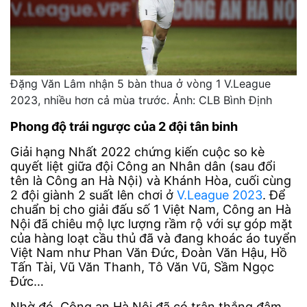
Đặng Văn Lâm nhận 5 bàn thua ở vòng 1 V.League
2023, nhiều hơn cả mùa trước. Ảnh: CLB Bình Định
Phong độ trái ngược của 2 đội tân binh
Giải hạng Nhất 2022 chứng kiến cuộc so kè
quyết liệt giữa đội Công an Nhân dân (sau đổi
tên là Công an Hà Nội) và Khánh Hòa, cuối cùng
2 đội giành 2 suất lên chơi ở
V.League 2023
. Để
chuẩn bị cho giải đấu số 1 Việt Nam, Công an Hà
Nội đã chiêu mộ lực lượng rầm rộ với sự góp mặt
của hàng loạt cầu thủ đã và đang khoác áo tuyển
Việt Nam như Phan Văn Đức, Đoàn Văn Hậu, Hồ
Tấn Tài, Vũ Văn Thanh, Tô Văn Vũ, Sầm Ngọc
Đức…
Nhờ đó, Công an Hà Nội đã có trận thắng đậm