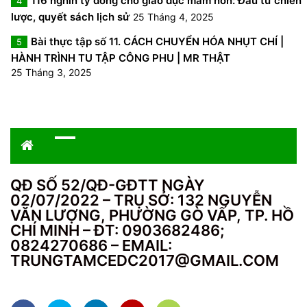
116 nghìn tỷ đồng cho giáo dục mầm non: Đầu tư chiến
4
lược, quyết sách lịch sử
25 Tháng 4, 2025
Bài thực tập số 11. CÁCH CHUYỂN HÓA NHỤT CHÍ |
5
HÀNH TRÌNH TU TẬP CÔNG PHU | MR THẬT
25 Tháng 3, 2025
QĐ SỐ 52/QĐ-GĐTT NGÀY
02/07/2022 – TRỤ SỞ: 132 NGUYỄN
VĂN LƯỢNG, PHƯỜNG GÒ VẤP, TP. HỒ
CHÍ MINH – ĐT: 0903682486;
0824270686 – EMAIL:
TRUNGTAMCEDC2017@GMAIL.COM