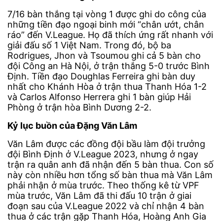
7/16 bàn thắng tại vòng 1 được ghi do công của
những tiền đạo ngoại binh mới “chân ướt, chân
ráo” đến V.League. Họ đã thích ứng rất nhanh với
giải đấu số 1 Việt Nam. Trong đó, bộ ba
Rodrigues, Jhon và Tsoumou ghi cả 5 bàn cho
đội Công an Hà Nội, ở trận thắng 5-0 trước Bình
Định. Tiền đạo Doughlas Ferreira ghi bàn duy
nhất cho Khánh Hòa ở trận thua Thanh Hóa 1-2
và Carlos Alfonso Herrera ghi 1 bàn giúp Hải
Phòng ở trận hòa Bình Dương 2-2.
Kỷ lục buồn của Đặng Văn Lâm
Văn Lâm được các đồng đội bầu làm đội trưởng
đội Bình Định ở V.League 2023, nhưng ở ngay
trận ra quân anh đã nhận đến 5 bàn thua. Con số
này còn nhiều hơn tổng số bàn thua mà Văn Lâm
phải nhận ở mùa trước. Theo thống kê từ VPF
mùa trước, Văn Lâm đã thi đấu 10 trận ở giai
đoạn sau của V.League 2022 và chỉ nhận 4 bàn
thua ở các trận gặp Thanh Hóa, Hoàng Anh Gia