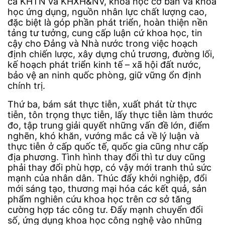
cả KHTN và KHXH&NV, khoa học cơ bản và khoa
học ứng dụng, nguồn nhân lực chất lượng cao,
đặc biệt là góp phần phát triển, hoàn thiện nền
tảng tư tưởng, cung cấp luận cứ khoa học, tin
cậy cho Đảng và Nhà nước trong việc hoạch
định chiến lược, xây dựng chủ trương, đường lối,
kế hoạch phát triển kinh tế – xã hội đất nước,
bảo vệ an ninh quốc phòng, giữ vững ổn định
chính trị.
Thứ ba, bám sát thực tiễn, xuất phát từ thực
tiễn, tôn trọng thực tiễn, lấy thực tiễn làm thước
đo, tập trung giải quyết những vấn đề lớn, điểm
nghẽn, khó khăn, vướng mắc cả về lý luận và
thực tiễn ở cấp quốc tế, quốc gia cũng như cấp
địa phương. Tình hình thay đổi thì tư duy cũng
phải thay đổi phù hợp, có vậy mới tranh thủ sức
mạnh của nhân dân. Thúc đẩy khởi nghiệp, đổi
mới sáng tạo, thương mại hóa các kết quả, sản
phẩm nghiên cứu khoa học trên cơ sở tăng
cường hợp tác công tư. Đẩy mạnh chuyển đổi
số, ứng dụng khoa học công nghệ vào những