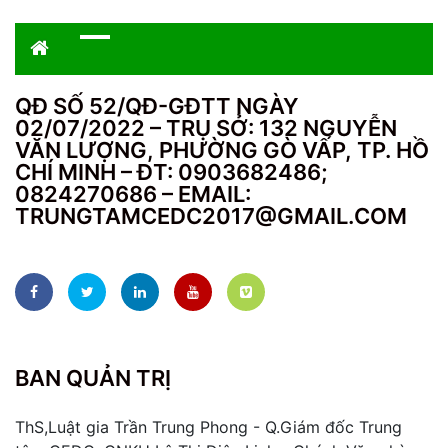
QĐ SỐ 52/QĐ-GĐTT NGÀY
02/07/2022 – TRỤ SỞ: 132 NGUYỄN
VĂN LƯỢNG, PHƯỜNG GÒ VẤP, TP. HỒ
CHÍ MINH – ĐT: 0903682486;
0824270686 – EMAIL:
TRUNGTAMCEDC2017@GMAIL.COM
BAN QUẢN TRỊ
ThS,Luật gia Trần Trung Phong - Q.Giám đốc Trung