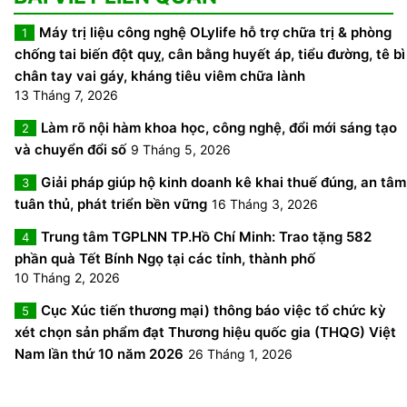
Máy trị liệu công nghệ OLylife hỗ trợ chữa trị & phòng
1
chống tai biến đột quỵ, cân bằng huyết áp, tiểu đường, tê bì
chân tay vai gáy, kháng tiêu viêm chữa lành
13 Tháng 7, 2026
Làm rõ nội hàm khoa học, công nghệ, đổi mới sáng tạo
2
và chuyển đổi số
9 Tháng 5, 2026
Giải pháp giúp hộ kinh doanh kê khai thuế đúng, an tâm
3
tuân thủ, phát triển bền vững
16 Tháng 3, 2026
Trung tâm TGPLNN TP.Hồ Chí Minh: Trao tặng 582
4
phần quà Tết Bính Ngọ tại các tỉnh, thành phố
10 Tháng 2, 2026
Cục Xúc tiến thương mại) thông báo việc tổ chức kỳ
5
xét chọn sản phẩm đạt Thương hiệu quốc gia (THQG) Việt
Nam lần thứ 10 năm 2026
26 Tháng 1, 2026