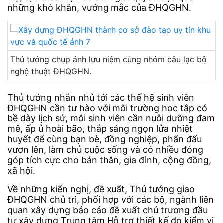
những khó khăn, vướng mắc của ĐHQGHN.
Thủ tướng chụp ảnh lưu niệm cùng nhóm câu lạc bộ
nghệ thuật ĐHQGHN.
Thủ tướng nhắn nhủ tới các thế hệ sinh viên
ĐHQGHN cần tự hào với môi trường học tập có
bề dày lịch sử, mỗi sinh viên cần nuôi dưỡng đam
mê, ấp ủ hoài bão, thắp sáng ngọn lửa nhiệt
huyết để cùng bạn bè, đồng nghiệp, phấn đấu
vươn lên, làm chủ cuộc sống và có nhiều đóng
góp tích cực cho bản thân, gia đình, cộng đồng,
xã hội.
Về những kiến nghị, đề xuất, Thủ tướng giao
ĐHQGHN chủ trì, phối hợp với các bộ, ngành liên
quan xây dựng báo cáo đề xuất chủ trương đầu
tư xây dựng Trung tâm Hỗ trợ thiết kế đo kiểm vi