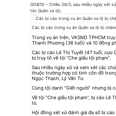
GD&TĐ – Chiều 28/3, sau nhiều ngày xét xử
tức Quân xa lộ).
Các bị cáo trong vụ án Quân xa lộ bị chém 
Trong vụ án trên, VKSND TPHCM truy tố
Thanh Phương (36 tuổi) và 10 đồng phạ
Các bị cáo Lê Thị Tuyết (47 tuổi, cự
bị truy tố về tội “Che giấu tội phạm”.
Sau nhiều ngày xử và xem xét các chứn
thuộc trường hợp có tính côn đồ tro
Ngọc Thạch, Lý Văn Tư.
Cùng tội danh “Giết người” nhưng bị c
Về tội “Che giấu tội phạm”, bị cáo Lê
tù.
Hội đồng xét xử đánh giá đa số bị cáo 