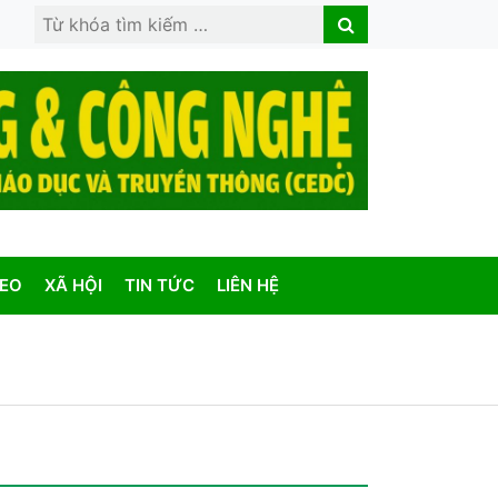
Search
Search
for:
DEO
XÃ HỘI
TIN TỨC
LIÊN HỆ