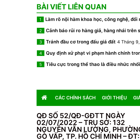
BÀI VIẾT LIÊN QUAN
Làm rõ nội hàm khoa học, công nghệ, đổi 
1
Cảnh báo rủi ro hàng giả, hàng nhái trên 
2
Tránh đầu cơ trong đấu giá đất
4 Tháng 9
3
Quy định xử phạt vi phạm hành chính tron
4
Tiêu cực trong thể thao là điều nhức nhối
5
CÁC CHÍNH SÁCH
GIỚI THIỆU
GI
QĐ SỐ 52/QĐ-GĐTT NGÀY
02/07/2022 – TRỤ SỞ: 132
NGUYỄN VĂN LƯỢNG, PHƯỜN
GÒ VẤP, TP. HỒ CHÍ MINH – ĐT: