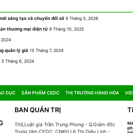
mới sáng tạo và chuyển đổi số
9 Tháng 5, 2026
sàn thương mại điện tử
9 Tháng 10, 2025
, 2024
g quản lý giá
15 Tháng 7, 2024
5 Tháng 6, 2024
ÁO DỤC
SẢN PHẨM CEDC
THỊ TRƯỜNG HÀNG HÓA
VI
BAN QUẢN TRỊ
T
G
Má
ThS,Luật gia Trần Trung Phong - Q.Giám đốc
ph
Trung tâm CEDC; CNKH Lê Thị Diệu Linh -
ti