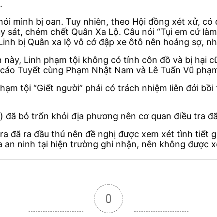
.
ói mình bị oan. Tuy nhiên, theo Hội đồng xét xử, có 
y sát, chém chết Quân Xa Lộ. Câu nói “Tụi em cứ làm c
 Linh bị Quân xa lộ vô cớ đập xe ôtô nên hoảng sợ, nhắ
này, Linh phạm tội không có tính côn đồ và bị hại cũn
ị cáo Tuyết cùng Phạm Nhật Nam và Lê Tuấn Vũ phạm 
hạm tội “Giết người” phải có trách nhiệm liên đới bồi
 đã bỏ trốn khỏi địa phương nên cơ quan điều tra đã 
ra đã ra đầu thú nên đề nghị được xem xét tình tiết 
 an ninh tại hiện trường ghi nhận, nên không được xe
0