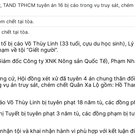
, TAND TPHCM tuyên án 16 bị cáo trong vụ truy sát, chém
chết tại tòa.
 bị cáo Võ Thùy Linh (33 tuổi, cựu du học sinh), Lý 
m về tội “Giết người”.
u Giám đốc Công ty XNK Nông sản Quốc Tế), Phạm Nhậ
g cứ, Hội đồng xét xử đã tuyên 4 án chung thân đối 
ng vụ án truy sát, chém chết Quân Xa Lộ gồm: Hồ T
áo Võ Thùy Linh bị tuyên phạt 18 năm tù, các đồng p
 Thị Tuyết bị tuyên phạt 3 năm tù, các đồng phạm bị 
nhận tội và khai nhận hành vi phù hợp với kết luận đ