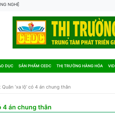
CÔNG NGHỆ
ÁO DỤC
SẢN PHẨM CEDC
THỊ TRƯỜNG HÀNG HÓA
VI
 Quân ‘xa lộ’ có 4 án chung thân
ó 4 án chung thân