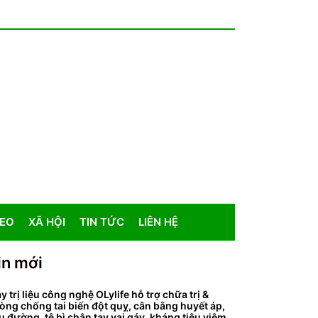
DEO
XÃ HỘI
TIN TỨC
LIÊN HỆ
in mới
y trị liệu công nghệ OLylife hỗ trợ chữa trị &
òng chống tai biến đột quỵ, cân bằng huyết áp,
ểu đường, tê bì chân tay vai gáy, kháng tiêu viêm