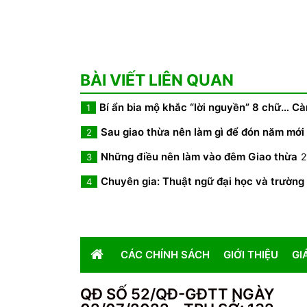
BÀI VIẾT LIÊN QUAN
Bí ẩn bia mộ khắc “lời nguyền” 8 chữ… C
1
Sau giao thừa nên làm gì để đón năm mới 
2
Những điều nên làm vào đêm Giao thừa
2
3
Chuyên gia: Thuật ngữ đại học và trường 
4
CÁC CHÍNH SÁCH
GIỚI THIỆU
GI
QĐ SỐ 52/QĐ-GĐTT NGÀY