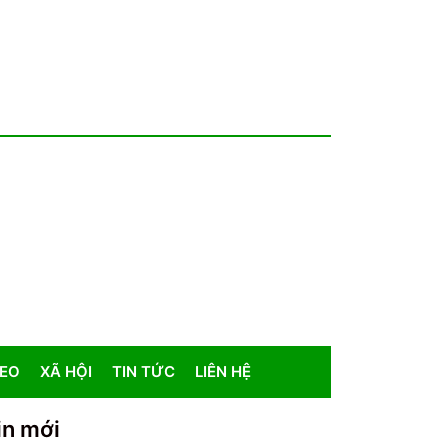
DEO
XÃ HỘI
TIN TỨC
LIÊN HỆ
in mới