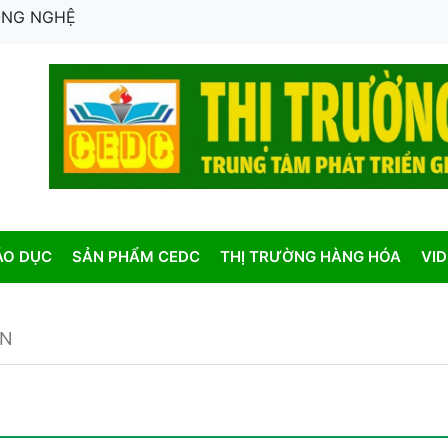
CÔNG NGHỆ
ÁO DỤC
SẢN PHẨM CEDC
THỊ TRƯỜNG HÀNG HÓA
VI
ỒN