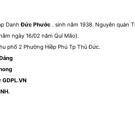
háp Danh
Đức Phước
. sinh năm 1938. Nguyên quán T
Nhằm ngày 16/02 năm Quí Mão).
 Khu phố 2 Phường Hiềp Phú Tp Thủ Đức.
 Đảng
Phong
ử
GDPL.VN
ÌNH.