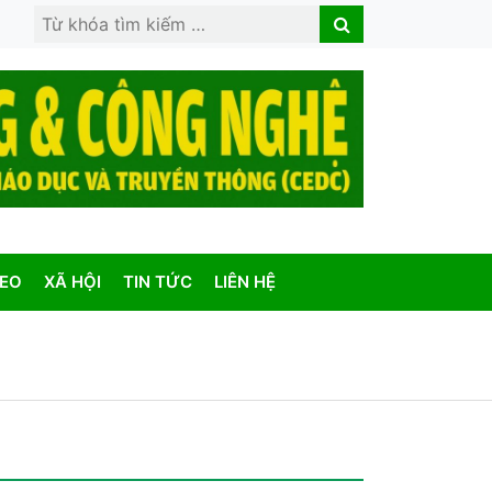
Search
Search
for:
DEO
XÃ HỘI
TIN TỨC
LIÊN HỆ