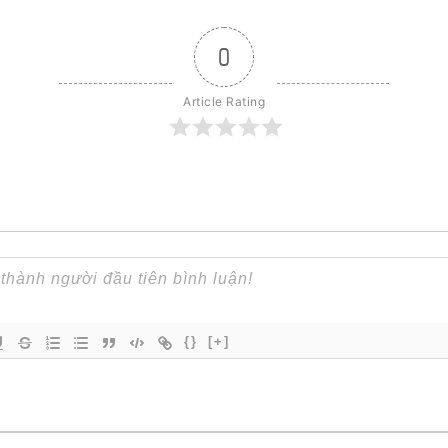
0
Article Rating
{}
[+]