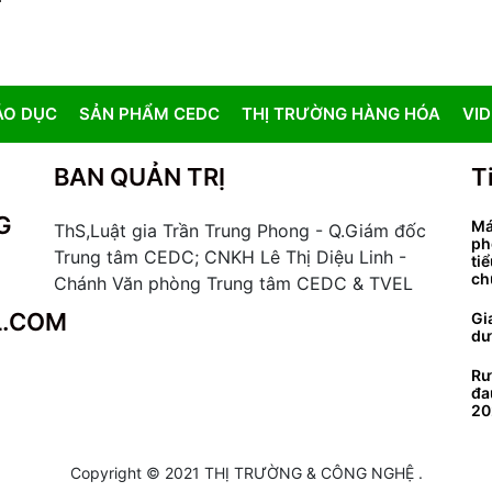
ÁO DỤC
SẢN PHẨM CEDC
THỊ TRƯỜNG HÀNG HÓA
VI
BAN QUẢN TRỊ
T
G
Má
ThS,Luật gia Trần Trung Phong - Q.Giám đốc
ph
Trung tâm CEDC; CNKH Lê Thị Diệu Linh -
ti
ch
Chánh Văn phòng Trung tâm CEDC & TVEL
L.COM
Gi
dư
Rư
đa
20
Copyright © 2021 THỊ TRƯỜNG & CÔNG NGHỆ .