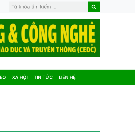
Search
Search
for:
DEO
XÃ HỘI
TIN TỨC
LIÊN HỆ