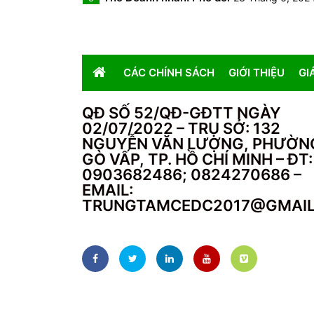
CÁC CHÍNH SÁCH
GIỚI THIỆU
GI
QĐ SỐ 52/QĐ-GĐTT NGÀY
02/07/2022 – TRỤ SỞ: 132
NGUYỄN VĂN LƯỢNG, PHƯỜN
GÒ VẤP, TP. HỒ CHÍ MINH – ĐT:
0903682486; 0824270686 –
EMAIL:
TRUNGTAMCEDC2017@GMAI