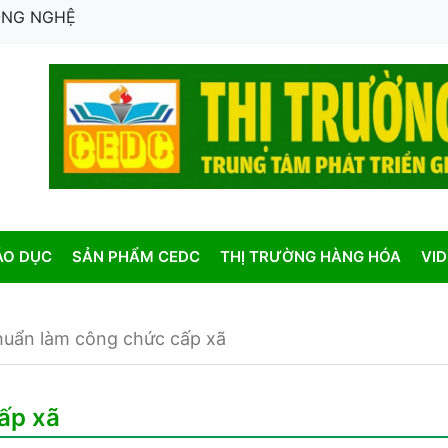
CÔNG NGHỆ
ÁO DỤC
SẢN PHẨM CEDC
THỊ TRƯỜNG HÀNG HÓA
VI
huẩn làm công chức cấp xã
ấp xã