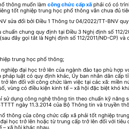
phổ thông muốn làm
công chức cấp xã
phải có có trì
riêng tốt nghiệp trung học phổ thông vẫn chưa đủ ti
NV sửa đổi bởi Điều 1 Thông tư 04/2022/TT-BNV quy 
êu chuẩn chung quy định tại Điều 3 Nghị định số 112/
(sau đây gọi tắt là Nghị định số 112/2011/NĐ-CP) và 
ghiệp trung học phổ thông;
 nghiệp đại học trở lên của ngành đào tạo phù hợp v
 pháp luật có quy định khác, Ủy ban nhân dân cấp tỉn
ở lên đối với công chức làm việc tại các xã: miền núi
ố, vùng có điều kiện kinh tế – xã hội đặc biệt khó kh
hỉ sử dụng công nghệ thông tin theo chuẩn kỹ năng 
BTTTT ngày 11.3.2014 của Bộ Thông tin và truyền th
phổ thông của công chức cấp xã phải tốt nghiệp trung
ại học trở lên hoặc từ trung cấp trở lên đối với tiêu
ế – xã hội khác nhau.