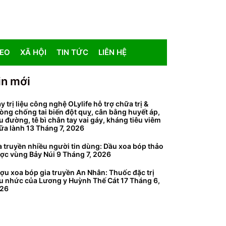
DEO
XÃ HỘI
TIN TỨC
LIÊN HỆ
in mới
y trị liệu công nghệ OLylife hỗ trợ chữa trị &
òng chống tai biến đột quỵ, cân bằng huyết áp,
ểu đường, tê bì chân tay vai gáy, kháng tiêu viêm
ữa lành
13 Tháng 7, 2026
a truyền nhiều người tin dùng: Dầu xoa bóp thảo
ợc vùng Bảy Núi
9 Tháng 7, 2026
ợu xoa bóp gia truyền An Nhân: Thuốc đặc trị
u nhức của Lương y Huỳnh Thế Cát
17 Tháng 6,
26