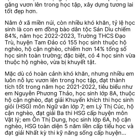
gắng vươn lên trong học tập, xây dựng tương lai
tốt đẹp hơn.
Nằm ở xã miền núi, còn nhiều khó khăn, tỷ lệ học
sinh là con em đồng bào dân tộc Sán Dìu chiếm
84%, năm học 2022-2023, Trường THCS Đạo
Trù, huyện Tam Đảo có 155 học sinh thuộc hộ
nghèo, hộ cận nghèo, chiếm hơn 14% tổng số
học sinh toàn trường; đặc biệt, có 4 học sinh vừa
thuộc hộ nghèo, vừa bị khuyết tật.
Mặc dù có hoàn cảnh khó khăn, nhưng nhiều em
luôn nỗ lực vươn lên trong học tập, đạt thành
tích tốt trong năm học 2021-2022, tiêu biểu như
em Nguyễn Phương Thảo, học sinh lớp 8A, thuộc
hộ cận nghèo, đạt giải Khuyến khích thi học sinh
giỏi (HSG) môn Ngữ văn lớp 7; em Lý Thị Cúc, hộ
cận nghèo, đạt giải Ba thi HSG cấp huyện môn
Vật lý; em Ôn Thị Dung, học sinh lớp 6A, hộ cận
nghèo, HSG toàn diện 5 năm liền cấp tiểu học và
đạt giải Nhất kỳ thi kỹ năng sống cấp huyện…