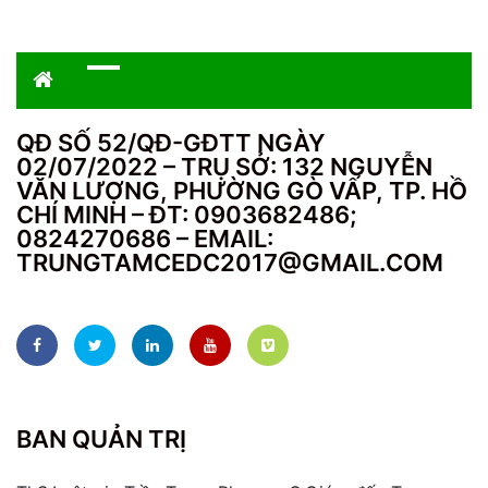
QĐ SỐ 52/QĐ-GĐTT NGÀY
02/07/2022 – TRỤ SỞ: 132 NGUYỄN
VĂN LƯỢNG, PHƯỜNG GÒ VẤP, TP. HỒ
CHÍ MINH – ĐT: 0903682486;
0824270686 – EMAIL:
TRUNGTAMCEDC2017@GMAIL.COM
BAN QUẢN TRỊ