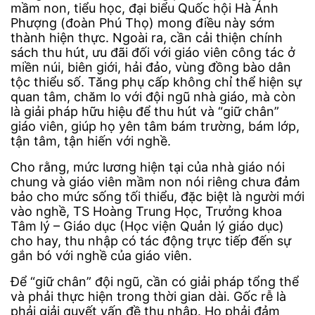
mầm non, tiểu học, đại biểu Quốc hội Hà Ánh
Phượng (đoàn Phú Thọ) mong điều này sớm
thành hiện thực. Ngoài ra, cần cải thiện chính
sách thu hút, ưu đãi đối với giáo viên công tác ở
miền núi, biên giới, hải đảo, vùng đồng bào dân
tộc thiểu số. Tăng phụ cấp không chỉ thể hiện sự
quan tâm, chăm lo với đội ngũ nhà giáo, mà còn
là giải pháp hữu hiệu để thu hút và “giữ chân”
giáo viên, giúp họ yên tâm bám trường, bám lớp,
tận tâm, tận hiến với nghề.
Cho rằng, mức lương hiện tại của nhà giáo nói
chung và giáo viên mầm non nói riêng chưa đảm
bảo cho mức sống tối thiểu, đặc biệt là người mới
vào nghề, TS Hoàng Trung Học, Trưởng khoa
Tâm lý – Giáo dục (Học viện Quản lý giáo dục)
cho hay, thu nhập có tác động trực tiếp đến sự
gắn bó với nghề của giáo viên.
Để “giữ chân” đội ngũ, cần có giải pháp tổng thể
và phải thực hiện trong thời gian dài. Gốc rễ là
phải giải quyết vấn đề thu nhập. Họ phải đảm