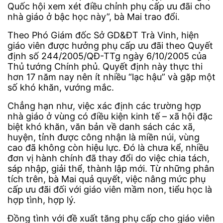
Quốc hội xem xét điều chỉnh phụ cấp ưu đãi cho
nhà giáo ở bậc học này”, bà Mai trao đổi.
Theo Phó Giám đốc Sở GD&ĐT Trà Vinh, hiện
giáo viên được hưởng phụ cấp ưu đãi theo Quyết
định số 244/2005/QĐ-TTg ngày 6/10/2005 của
Thủ tướng Chính phủ. Quyết định này thực thi
hơn 17 năm nay nên ít nhiều “lạc hậu” và gặp một
số khó khăn, vướng mắc.
Chẳng hạn như, việc xác định các trường hợp
nhà giáo ở vùng có điều kiện kinh tế – xã hội đặc
biệt khó khăn, văn bản về danh sách các xã,
huyện, tỉnh được công nhận là miền núi, vùng
cao đã không còn hiệu lực. Đó là chưa kể, nhiều
đơn vị hành chính đã thay đổi do việc chia tách,
sáp nhập, giải thể, thành lập mới. Từ những phân
tích trên, bà Mai quả quyết, việc nâng mức phụ
cấp ưu đãi đối với giáo viên mầm non, tiểu học là
hợp tình, hợp lý.
Đồng tình với đề xuất tăng phụ cấp cho giáo viên