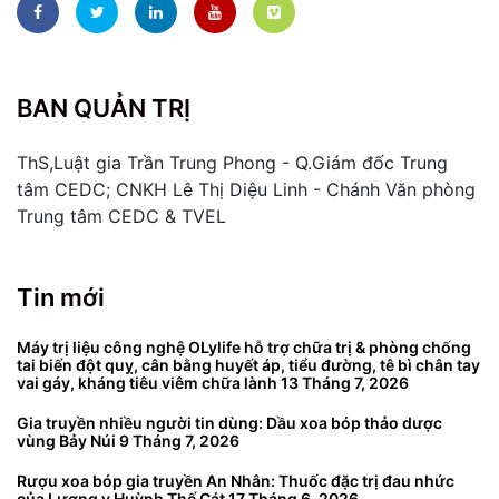
BAN QUẢN TRỊ
ThS,Luật gia Trần Trung Phong - Q.Giám đốc Trung
tâm CEDC; CNKH Lê Thị Diệu Linh - Chánh Văn phòng
Trung tâm CEDC & TVEL
Tin mới
Máy trị liệu công nghệ OLylife hỗ trợ chữa trị & phòng chống
tai biến đột quỵ, cân bằng huyết áp, tiểu đường, tê bì chân tay
vai gáy, kháng tiêu viêm chữa lành
13 Tháng 7, 2026
Gia truyền nhiều người tin dùng: Dầu xoa bóp thảo dược
vùng Bảy Núi
9 Tháng 7, 2026
Rượu xoa bóp gia truyền An Nhân: Thuốc đặc trị đau nhức
của Lương y Huỳnh Thế Cát
17 Tháng 6, 2026