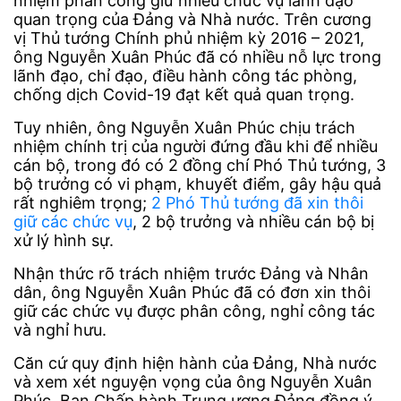
nhiệm phân công giữ nhiều chức vụ lãnh đạo
quan trọng của Đảng và Nhà nước. Trên cương
vị Thủ tướng Chính phủ nhiệm kỳ 2016 – 2021,
ông Nguyễn Xuân Phúc đã có nhiều nỗ lực trong
lãnh đạo, chỉ đạo, điều hành công tác phòng,
chống dịch Covid-19 đạt kết quả quan trọng.
Tuy nhiên, ông Nguyễn Xuân Phúc chịu trách
nhiệm chính trị của người đứng đầu khi để nhiều
cán bộ, trong đó có 2 đồng chí Phó Thủ tướng, 3
bộ trưởng có vi phạm, khuyết điểm, gây hậu quả
rất nghiêm trọng;
2 Phó Thủ tướng đã xin thôi
giữ các chức vụ
, 2 bộ trưởng và nhiều cán bộ bị
xử lý hình sự.
Nhận thức rõ trách nhiệm trước Đảng và Nhân
dân, ông Nguyễn Xuân Phúc đã có đơn xin thôi
giữ các chức vụ được phân công, nghỉ công tác
và nghỉ hưu.
Căn cứ quy định hiện hành của Đảng, Nhà nước
và xem xét nguyện vọng của ông Nguyễn Xuân
Phúc, Ban Chấp hành Trung ương Đảng đồng ý