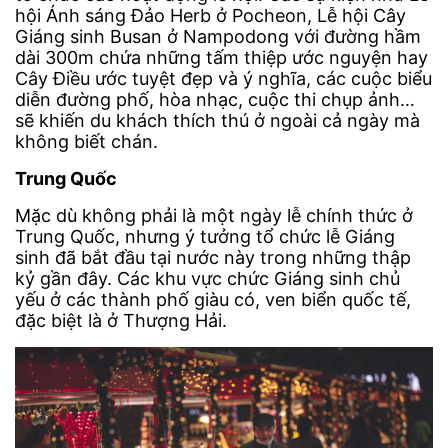
hội Ánh sáng Đảo Herb ở Pocheon, Lễ hội Cây
Giáng sinh Busan ở Nampodong với đường hầm
dài 300m chứa những tấm thiệp ước nguyện hay
Cây Điều ước tuyệt đẹp và ý nghĩa, các cuộc biểu
diễn đường phố, hòa nhạc, cuộc thi chụp ảnh…
sẽ khiến du khách thích thú ở ngoài cả ngày mà
không biết chán.
Trung Quốc
Mặc dù không phải là một ngày lễ chính thức ở
Trung Quốc, nhưng ý tưởng tổ chức lễ Giáng
sinh đã bắt đầu tại nước này trong những thập
kỷ gần đây. Các khu vực chức Giáng sinh chủ
yếu ở các thành phố giàu có, ven biển quốc tế,
đặc biệt là ở Thượng Hải.