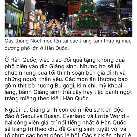
Cây thông Noel mọc lên tại các trung tâm thương mại,
đường phố lớn ở Hàn Quốc.
Ở Hàn Quốc, việc trao đổi quà tặng không quá
phổ biến vào dịp Giáng sinh. Nhưng họ sẽ tổ
chức những bữa tối thịnh soạn bên gia đình và
những người thân yêu. Các món ăn thường bao
gồm thịt bò nướng Bulgogi, kim chi, mỳ khoai
lang, bánh Giáng sinh trái cây hay tiệc bánh ngọt
tráng miệng theo kiểu Hàn Quốc…
Ngoài ra, Giáng sinh còn có nhiều sự kiện độc
đáo ở Seoul và Busan. Everland và Lotte World –
hai công viên giải trí nổi tiếng nhất ở Hàn Quốc
sẽ trang trí theo chủ đề Giáng sinh tuyệt vời và
tổ chức các hoạt động lễ hội. Các sự kiện như Lễ