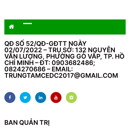
QĐ SỐ 52/QĐ-GĐTT NGÀY
02/07/2022 – TRỤ SỞ: 132 NGUYỄN
VĂN LƯỢNG, PHƯỜNG GÒ VẤP, TP. HỒ
CHÍ MINH – ĐT: 0903682486;
0824270686 – EMAIL:
TRUNGTAMCEDC2017@GMAIL.COM
BAN QUẢN TRỊ