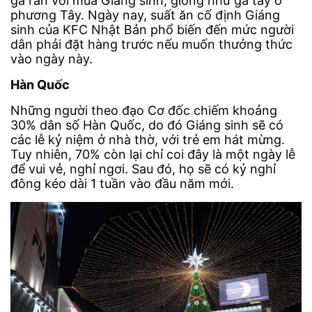
gà rán với mùa Giáng sinh, giống như gà tây ở
phương Tây. Ngày nay, suất ăn cố định Giáng
sinh của KFC Nhật Bản phổ biến đến mức người
dân phải đặt hàng trước nếu muốn thưởng thức
vào ngày này.
Hàn Quốc
Những người theo đạo Cơ đốc chiếm khoảng
30% dân số Hàn Quốc, do đó Giáng sinh sẽ có
các lễ kỷ niệm ở nhà thờ, với trẻ em hát mừng.
Tuy nhiên, 70% còn lại chỉ coi đây là một ngày lễ
để vui vẻ, nghỉ ngơi. Sau đó, họ sẽ có kỷ nghỉ
đông kéo dài 1 tuần vào đầu năm mới.