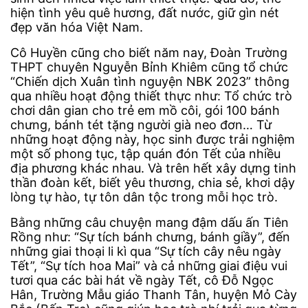
hiện tình yêu quê hương, đất nước, giữ gìn nét
đẹp văn hóa Việt Nam.
Cô Huyền cũng cho biết năm nay, Đoàn Trường
THPT chuyên Nguyễn Bỉnh Khiêm cũng tổ chức
“Chiến dịch Xuân tình nguyện NBK 2023” thông
qua nhiều hoạt động thiết thực như: Tổ chức trò
chơi dân gian cho trẻ em mồ côi, gói 100 bánh
chưng, bánh tét tặng người già neo đơn… Từ
những hoạt động này, học sinh được trải nghiệm
một số phong tục, tập quán đón Tết của nhiều
địa phương khác nhau. Và trên hết xây dựng tinh
thần đoàn kết, biết yêu thương, chia sẻ, khơi dậy
lòng tự hào, tự tôn dân tộc trong mỗi học trò.
Bằng những câu chuyện mang đậm dấu ấn Tiên
Rồng như: “Sự tích bánh chưng, bánh giầy”, đến
những giai thoại li kì qua “Sự tích cây nêu ngày
Tết”, “Sự tích hoa Mai” và cả những giai điệu vui
tươi qua các bài hát về ngày Tết, cô Đỗ Ngọc
Hân, Trường Mẫu giáo Thanh Tân, huyện Mỏ Cày