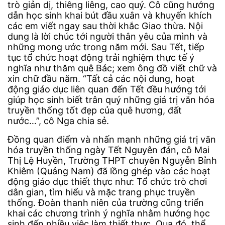
trò giản dị, thiêng liêng, cao quý. Cô cũng hướng
dẫn học sinh khai bút đầu xuân và khuyến khích
các em viết ngay sau thời khắc Giao thừa. Nội
dung là lời chúc tới người thân yêu của mình và
những mong ước trong năm mới. Sau Tết, tiếp
tục tổ chức hoạt động trải nghiệm thực tế ý
nghĩa như thăm quê Bác; xem ông đồ viết chữ và
xin chữ đầu năm. “Tất cả các nội dung, hoạt
động giáo dục liên quan đến Tết đều hướng tới
giúp học sinh biết trân quý những giá trị văn hóa
truyền thống tốt đẹp của quê hương, đất
nước…”, cô Nga chia sẻ.
Đồng quan điểm và nhấn mạnh những giá trị văn
hóa truyền thống ngày Tết Nguyên đán, cô Mai
Thị Lệ Huyền, Trường THPT chuyên Nguyễn Bỉnh
Khiêm (Quảng Nam) đã lồng ghép vào các hoạt
động giáo dục thiết thực như: Tổ chức trò chơi
dân gian, tìm hiểu và mặc trang phục truyền
thống. Đoàn thanh niên của trường cũng triển
khai các chương trình ý nghĩa nhằm hướng học
sinh đến nhiều việc làm thiết thực. Qua đó, thể