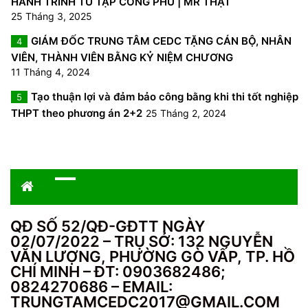
HÀNH TRÌNH TU TẬP CÔNG PHU | MR THẬT
25 Tháng 3, 2025
GIÁM ĐỐC TRUNG TÂM CEDC TẶNG CÁN BỘ, NHÂN
4
VIÊN, THÀNH VIÊN BẰNG KỶ NIỆM CHƯƠNG
11 Tháng 4, 2024
Tạo thuận lợi và đảm bảo công bằng khi thi tốt nghiệp
5
THPT theo phương án 2+2
25 Tháng 2, 2024
QĐ SỐ 52/QĐ-GĐTT NGÀY
02/07/2022 – TRỤ SỞ: 132 NGUYỄN
VĂN LƯỢNG, PHƯỜNG GÒ VẤP, TP. HỒ
CHÍ MINH – ĐT: 0903682486;
0824270686 – EMAIL:
TRUNGTAMCEDC2017@GMAIL.COM