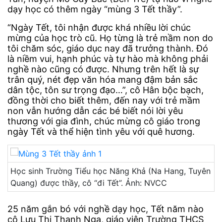
dạy học có thêm ngày “mùng 3 Tết thầy”.
“Ngày Tết, tôi nhận được khá nhiều lời chúc
mừng của học trò cũ. Họ từng là trẻ mầm non do
tôi chăm sóc, giáo dục nay đã trưởng thành. Đó
là niềm vui, hạnh phúc và tự hào mà không phải
nghề nào cũng có được. Nhưng trên hết là sự
trân quý, nét đẹp văn hóa mang đậm bản sắc
dân tộc, tôn sư trọng đạo…”, cô Hân bộc bạch,
đồng thời cho biết thêm, đến nay với trẻ mầm
non vẫn hướng dẫn các bé biết nói lời yêu
thương với gia đình, chúc mừng cô giáo trong
ngày Tết và thể hiện tình yêu với quê hương.
Học sinh Trường Tiểu học Năng Khả (Na Hang, Tuyên
Quang) được thầy, cô “đi Tết”. Ảnh: NVCC
25 năm gắn bó với nghề dạy học, Tết năm nào
cô Lưu Thị Thanh Nga, giáo viên Trường THCS