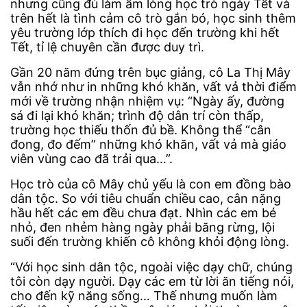
nhưng cũng đủ làm ấm lòng học trò ngày Tết và
trên hết là tình cảm cô trò gắn bó, học sinh thêm
yêu trường lớp thích đi học đến trường khi hết
Tết, tỉ lệ chuyên cần được duy trì.
Gần 20 năm đứng trên bục giảng, cô La Thị Mây
vẫn nhớ như in những khó khăn, vất vả thời điểm
mới về trường nhận nhiệm vụ: “Ngày ấy, đường
sá đi lại khó khăn; trình độ dân trí còn thấp,
trường học thiếu thốn đủ bề. Không thể “cân
đong, đo đếm” những khó khăn, vất vả mà giáo
viên vùng cao đã trải qua…”.
Học trò của cô Mây chủ yếu là con em đồng bào
dân tộc. So với tiêu chuẩn chiều cao, cân nặng
hầu hết các em đều chưa đạt. Nhìn các em bé
nhỏ, đen nhẻm hàng ngày phải băng rừng, lội
suối đến trường khiến cô không khỏi động lòng.
“Với học sinh dân tộc, ngoài việc dạy chữ, chúng
tôi còn dạy người. Dạy các em từ lời ăn tiếng nói,
cho đến kỹ năng sống… Thế nhưng muốn làm