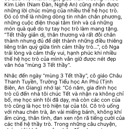
Kim Liên (Nam Đàn, Nghệ An) cũng nhận được
những lời chúc mừng của nhiều thế hệ học trò.
Đó có thể là những dòng tin nhắn chân phương,
những cuộc điện thoại tâm tình và cả những
món quà quê do tự tay học trò làm mang tặng.
“Tết thầy giản dị, thân thương và rất đỗi chân
thành nhưng đủ để dệt thành những điều thiêng
liêng trân quý giữa tình cảm thầy trò…”, cô Nga
trải lòng và cảm thấy vui, hạnh phúc khi nhiều
thế hệ học trò của mình vẫn giữ được nét đẹp
văn hóa “mùng 3 Tết thầy”.
Nhắc đến ngày “mùng 3 Tết thầy”, cô giáo Châu
Thanh Tuyền, Trường Tiểu học An Phú (Tịnh
Biên, An Giang) nhớ lại: “Có năm, gia đình học
trò cũ đến nhà tôi chúc Tết và nhận ra không chỉ
bố, mẹ học sinh tôi đã dạy, mà còn các con của
trò cũng là học trò hiện tại của tôi. Cô trò uống
với nhau chén trà, ăn vài miếng bánh, không khí
ấm cúng, thân tình, đan xen rộn rã tiếng cười của
các thế hệ thầy trò. Trong những câu chuyện,