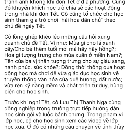
tranh ảnh không khí đón Tết ở địa phương. Cùng
đó khuyến khích học trò chia sẻ các hoạt động
trong nhà khi đón Tết. Cô cũng tổ chức cho học
sinh tham gia trò chơi “hái hoa dân chủ” theo
chủ đề ngày Tết.
Cô lồng ghép khéo léo những câu hỏi xung
quanh chủ đề Tết. Ví như: Mùa gì cho lá xanh
cây/Cho bé thêm tuổi mới má hây hây hồng?;
Hoa gì tượng trưng cho mùa xuân ở miền Nam?;
Tên của ba vị thần tượng trưng cho sự giàu sang,
hạnh phúc, sức khỏe?; Đồng thời thông qua hoạt
động học mà chơi để vừa giáo dục học sinh về
truyền thống văn hóa của quê hương, đất nước;
vừa rèn kỹ năng mềm và phát triển tư duy, hùng
biện cho học sinh.
Trước khi nghỉ Tết, cô Lưu Thị Thanh Nga cùng
đồng nghiệp trong trường trực tiếp hướng dẫn
học sinh gói và luộc bánh chưng. Trong phạm vi
lớp học, cô cho học sinh xem các video về lớp
học xưa. Ở đó có những câu chuyện về tình thầy