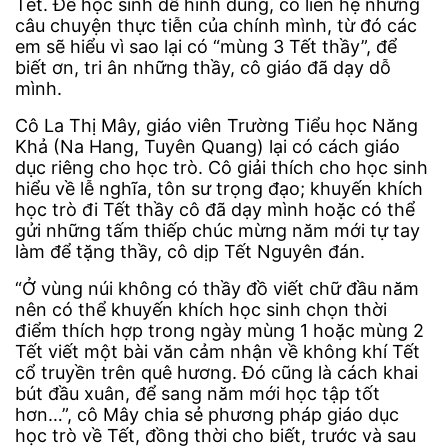
Tết. Để học sinh dễ hình dung, cô liên hệ những
câu chuyện thực tiễn của chính mình, từ đó các
em sẽ hiểu vì sao lại có “mùng 3 Tết thầy”, để
biết ơn, tri ân những thầy, cô giáo đã dạy dỗ
mình.
Cô La Thị Mây, giáo viên Trường Tiểu học Năng
Khả (Na Hang, Tuyên Quang) lại có cách giáo
dục riêng cho học trò. Cô giải thích cho học sinh
hiểu về lễ nghĩa, tôn sư trọng đạo; khuyến khích
học trò đi Tết thầy cô đã dạy mình hoặc có thể
gửi những tấm thiếp chúc mừng năm mới tự tay
làm để tặng thầy, cô dịp Tết Nguyên đán.
“Ở vùng núi không có thầy đồ viết chữ đầu năm
nên có thể khuyến khích học sinh chọn thời
điểm thích hợp trong ngày mùng 1 hoặc mùng 2
Tết viết một bài văn cảm nhận về không khí Tết
cổ truyền trên quê hương. Đó cũng là cách khai
bút đầu xuân, để sang năm mới học tập tốt
hơn…”, cô Mây chia sẻ phương pháp giáo dục
học trò về Tết, đồng thời cho biết, trước và sau