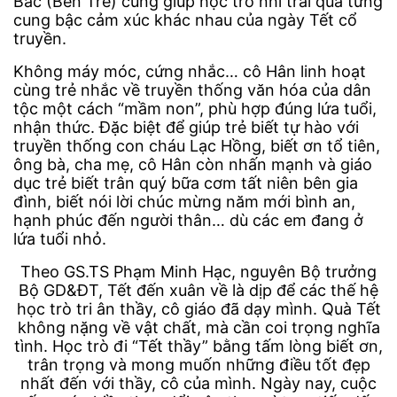
Bắc (Bến Tre) cũng giúp học trò nhí trải qua từng
cung bậc cảm xúc khác nhau của ngày Tết cổ
truyền.
Không máy móc, cứng nhắc… cô Hân linh hoạt
cùng trẻ nhắc về truyền thống văn hóa của dân
tộc một cách “mầm non”, phù hợp đúng lứa tuổi,
nhận thức. Đặc biệt để giúp trẻ biết tự hào với
truyền thống con cháu Lạc Hồng, biết ơn tổ tiên,
ông bà, cha mẹ, cô Hân còn nhấn mạnh và giáo
dục trẻ biết trân quý bữa cơm tất niên bên gia
đình, biết nói lời chúc mừng năm mới bình an,
hạnh phúc đến người thân… dù các em đang ở
lứa tuổi nhỏ.
Theo GS.TS Phạm Minh Hạc, nguyên Bộ trưởng
Bộ GD&ĐT, Tết đến xuân về là dịp để các thế hệ
học trò tri ân thầy, cô giáo đã dạy mình. Quà Tết
không nặng về vật chất, mà cần coi trọng nghĩa
tình. Học trò đi “Tết thầy” bằng tấm lòng biết ơn,
trân trọng và mong muốn những điều tốt đẹp
nhất đến với thầy, cô của mình. Ngày nay, cuộc