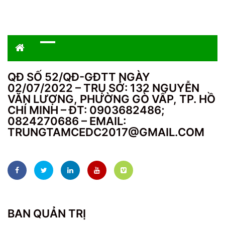
QĐ SỐ 52/QĐ-GĐTT NGÀY
02/07/2022 – TRỤ SỞ: 132 NGUYỄN
VĂN LƯỢNG, PHƯỜNG GÒ VẤP, TP. HỒ
CHÍ MINH – ĐT: 0903682486;
0824270686 – EMAIL:
TRUNGTAMCEDC2017@GMAIL.COM
BAN QUẢN TRỊ