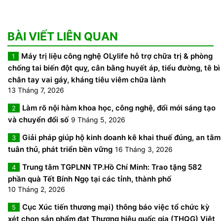
BÀI VIẾT LIÊN QUAN
Máy trị liệu công nghệ OLylife hỗ trợ chữa trị & phòng
1
chống tai biến đột quỵ, cân bằng huyết áp, tiểu đường, tê bì
chân tay vai gáy, kháng tiêu viêm chữa lành
13 Tháng 7, 2026
Làm rõ nội hàm khoa học, công nghệ, đổi mới sáng tạo
2
và chuyển đổi số
9 Tháng 5, 2026
Giải pháp giúp hộ kinh doanh kê khai thuế đúng, an tâm
3
tuân thủ, phát triển bền vững
16 Tháng 3, 2026
Trung tâm TGPLNN TP.Hồ Chí Minh: Trao tặng 582
4
phần quà Tết Bính Ngọ tại các tỉnh, thành phố
10 Tháng 2, 2026
Cục Xúc tiến thương mại) thông báo việc tổ chức kỳ
5
xét chọn sản phẩm đạt Thương hiệu quốc gia (THQG) Việt