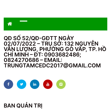
QĐ SỐ 52/QĐ-GĐTT NGÀY
02/07/2022 – TRỤ SỞ: 132 NGUYỄN
VĂN LƯỢNG, PHƯỜNG GÒ VẤP, TP. HỒ
CHÍ MINH – ĐT: 0903682486;
0824270686 – EMAIL:
TRUNGTAMCEDC2017@GMAIL.COM
BAN QUẢN TRỊ