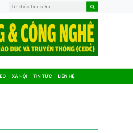
Search
Search
for:
DEO
XÃ HỘI
TIN TỨC
LIÊN HỆ