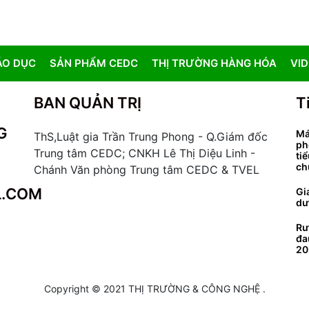
ÁO DỤC
SẢN PHẨM CEDC
THỊ TRƯỜNG HÀNG HÓA
VI
BAN QUẢN TRỊ
T
G
Má
ThS,Luật gia Trần Trung Phong - Q.Giám đốc
ph
Trung tâm CEDC; CNKH Lê Thị Diệu Linh -
ti
ch
Chánh Văn phòng Trung tâm CEDC & TVEL
L.COM
Gi
dư
Rư
đa
20
Copyright © 2021 THỊ TRƯỜNG & CÔNG NGHỆ .