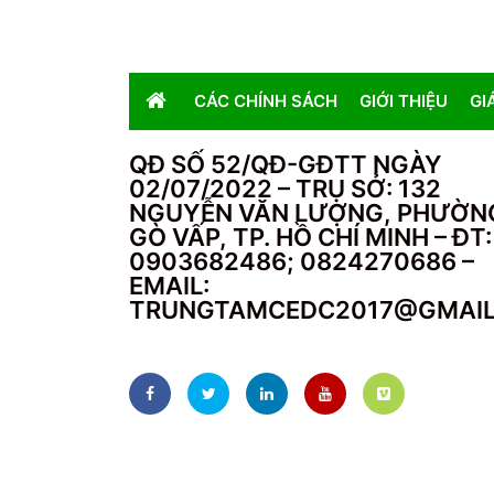
CÁC CHÍNH SÁCH
GIỚI THIỆU
GI
QĐ SỐ 52/QĐ-GĐTT NGÀY
02/07/2022 – TRỤ SỞ: 132
NGUYỄN VĂN LƯỢNG, PHƯỜN
GÒ VẤP, TP. HỒ CHÍ MINH – ĐT:
0903682486; 0824270686 –
EMAIL:
TRUNGTAMCEDC2017@GMAI