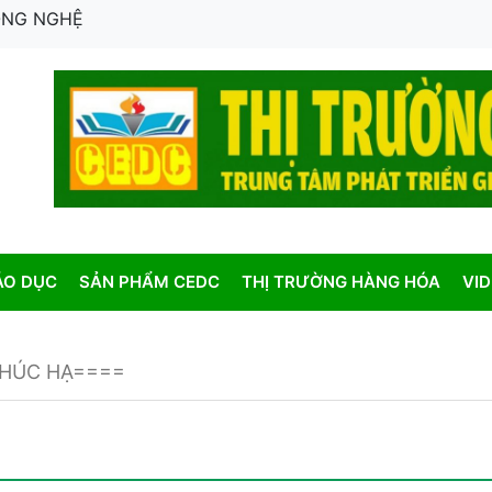
CÔNG NGHỆ
ÁO DỤC
SẢN PHẨM CEDC
THỊ TRƯỜNG HÀNG HÓA
VI
HÚC HẠ====