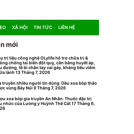
DEO
XÃ HỘI
TIN TỨC
LIÊN HỆ
in mới
y trị liệu công nghệ OLylife hỗ trợ chữa trị &
òng chống tai biến đột quỵ, cân bằng huyết áp,
ểu đường, tê bì chân tay vai gáy, kháng tiêu viêm
ữa lành
13 Tháng 7, 2026
a truyền nhiều người tin dùng: Dầu xoa bóp thảo
ợc vùng Bảy Núi
9 Tháng 7, 2026
ợu xoa bóp gia truyền An Nhân: Thuốc đặc trị
u nhức của Lương y Huỳnh Thế Cát
17 Tháng 6,
26