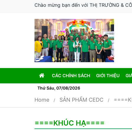
Chào mừng bạn đến với THỊ TRƯỜNG & 
CÁC CHÍNH SÁCH
GIỚI THIỆU
GI
Thứ Sáu, 07/08/2026
Home
SẢN PHẨM CEDC
====K
====KHÚC HẠ====