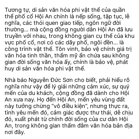
Tương tự, di sản văn hóa phi vật thể của quần
thể phố cổ Hội An chính là nếp sống, tập tục, lễ
nghĩa, các thói quen giao tiếp, ngôn ngữ đời
thường… mà cộng đồng người dân Hội An đã lưu
truyền với nhau, trong không gian cụ thể của khu
vực phố cổ, nơi có các dãy phố, ngôi đền… là
công trình vật thể. Tôn vinh, bảo vệ chính giá trị
văn hóa tinh thần, thẩm mỹ ẩn chứa sau không
gian đời sống văn hóa ấy, chính là bảo vệ, phát
huy di sản văn hóa phi vật thể.
Nhà báo Nguyễn Đức Sơn cho biết, phải hiểu rõ
nghĩa như vậy để lý giải những cảm xúc, sự quý
mến của du khách, cộng đồng đã dành cho Hội
An xưa nay. Họ đến Hội An, mến yêu vùng đất
này tưởng chừng “vô điều kiện”, nhưng thực ra,
tình yêu mến đó, cảm giác được thư thái, dễ chịu
đó, xuất phát từ chính đời sống của cư dân Hội
An, trong không gian thấm đẫm văn hóa bản địa
nơi đây.