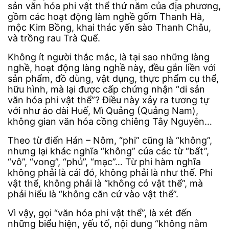
sản văn hóa phi vật thể thứ năm của địa phương,
gồm các hoạt động làm nghề gốm Thanh Hà,
mộc Kim Bồng, khai thác yến sào Thanh Châu,
và trồng rau Trà Quế.
Không ít người thắc mắc, là tại sao những làng
nghề, hoạt động làng nghề này, đều gắn liền với
sản phẩm, đồ dùng, vật dụng, thực phẩm cụ thể,
hữu hình, mà lại được cấp chứng nhận “di sản
văn hóa phi vật thể”? Điều này xảy ra tương tự
với như áo dài Huế, Mì Quảng (Quảng Nam),
không gian văn hóa cồng chiêng Tây Nguyên…
Theo từ điển Hán – Nôm, “phi” cũng là “không”,
nhưng lại khác nghĩa “không” của các từ “bất”,
“vô”, “vong”, “phủ”, “mạc”… Từ phi hàm nghĩa
không phải là cái đó, không phải là như thế. Phi
vật thể, không phải là “không có vật thể”, mà
phải hiểu là “không căn cứ vào vật thể”.
Vì vậy, gọi “văn hóa phi vật thể”, là xét đến
những biểu hiện, yếu tố, nội dung “không nằm