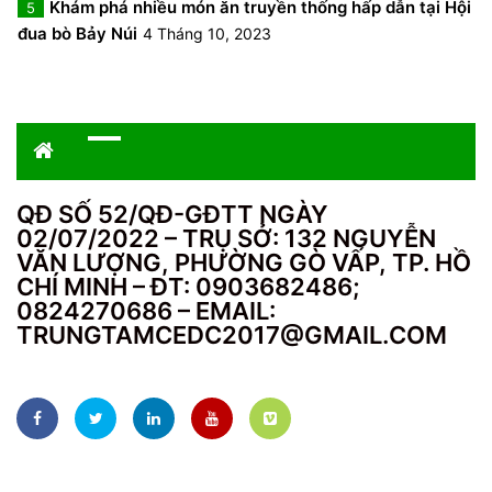
Khám phá nhiều món ăn truyền thống hấp dẫn tại Hội
5
đua bò Bảy Núi
4 Tháng 10, 2023
QĐ SỐ 52/QĐ-GĐTT NGÀY
02/07/2022 – TRỤ SỞ: 132 NGUYỄN
VĂN LƯỢNG, PHƯỜNG GÒ VẤP, TP. HỒ
CHÍ MINH – ĐT: 0903682486;
0824270686 – EMAIL:
TRUNGTAMCEDC2017@GMAIL.COM