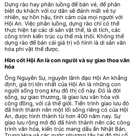
Dựng rào hay phân luồng để bán vé, để phân
biệt du khách với cư dân sẽ đánh mất vẻ tự
nhiên, sự hồn hậu, tình cảm của mọi người với
Hội An. Việc phân luồng, dựng rào chỉ có thể
thực hiện tại các di sản vật thể, là di tích, các
công trình kiến trúc cụ thể mà thôi. Không thể
dựng rào để bán cái giá trị vô hình là di sản văn
hóa phi vật thể được.
Hồn cốt Hội An là con người và sự giao thoa văn
hóa
Ông Nguyễn Sự, nguyên lãnh đạo Hội An khẳng
định, giá trị lớn nhất của Hội An là những con
người sống trong khu đô thị cổ này. Đó là đời
sống, sự giao thương, là giao lưu văn hóa với
cộng đồng, với cả thế giới. Tiến trình giao lưu đó
đã hình thành nên một lối sống riêng có của Hội
An, được hình thành từ hơn 400 năm nay. Sự
giao lưu rộng mở đó đã hình thành nên các công
trình văn hóa, kiến trúc mang dấu ấn Nhật Bản,
Trung Hoa và các nước phương tây tại đô thị cổ