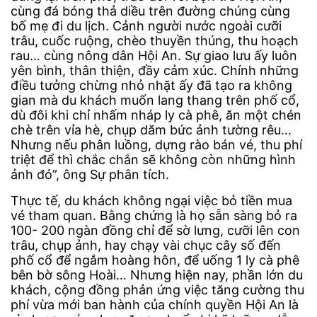
cùng đá bóng thả diều trên đường chúng cùng
bố mẹ đi du lịch. Cảnh người nước ngoài cưỡi
trâu, cuốc ruộng, chèo thuyền thúng, thu hoạch
rau… cùng nông dân Hội An. Sự giao lưu ấy luôn
yên bình, thân thiện, đầy cảm xúc. Chính những
điều tưởng chừng nhỏ nhặt ấy đã tạo ra không
gian mà du khách muốn lang thang trên phố cổ,
dù đôi khi chỉ nhấm nháp ly cà phê, ăn một chén
chè trên vỉa hè, chụp dăm bức ảnh tường rêu…
Nhưng nếu phân luồng, dựng rào bán vé, thu phí
triệt để thì chắc chắn sẽ không còn những hình
ảnh đó”, ông Sự phân tích.
Thực tế, du khách không ngại việc bỏ tiền mua
vé tham quan. Bằng chứng là họ sẵn sàng bỏ ra
100- 200 ngàn đồng chỉ để sờ lưng, cưỡi lên con
trâu, chụp ảnh, hay chạy vài chục cây số đến
phố cổ để ngắm hoàng hôn, để uống 1 ly cà phê
bên bờ sông Hoài… Nhưng hiện nay, phần lớn du
khách, cộng đồng phản ứng việc tăng cường thu
phí vừa mới ban hành của chính quyền Hội An là