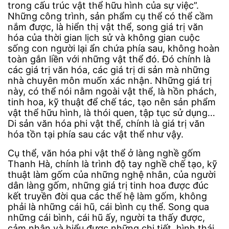
trong cấu trúc vật thể hữu hình của sự việc”.
Những công trình, sản phẩm cụ thể có thể cầm
nắm được, là hiển thị vật thể, song giá trị văn
hóa của thời gian lịch sử và không gian cuộc
sống con người lại ẩn chứa phía sau, không hoàn
toàn gắn liền với những vật thể đó. Đó chính là
các giá trị văn hóa, các giá trị di sản mà những
nhà chuyên môn muốn xác nhận. Những giá trị
này, có thể nói nằm ngoài vật thể, là hồn phách,
tinh hoa, kỹ thuật để chế tác, tạo nên sản phẩm
vật thể hữu hình, là thói quen, tập tục sử dụng…
Di sản văn hóa phi vật thể, chính là giá trị văn
hóa tồn tại phía sau các vật thể như vậy.
Cụ thể, văn hóa phi vật thể ở làng nghề gốm
Thanh Hà, chính là trình độ tay nghề chế tạo, kỹ
thuật làm gốm của những nghệ nhân, của người
dân làng gốm, những giá trị tinh hoa được đúc
kết truyền đời qua các thế hệ làm gốm, không
phải là những cái hũ, cái bình cụ thể. Song qua
những cái bình, cái hũ ấy, người ta thấy được,
cảm nhận và hiểu được những chi tiết, hình thái,