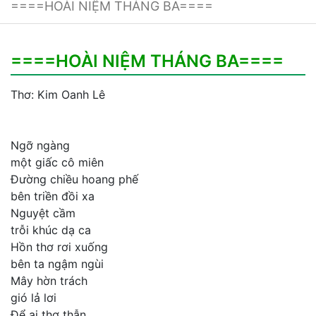
====HOÀI NIỆM THÁNG BA====
====HOÀI NIỆM THÁNG BA====
Thơ: Kim Oanh Lê
Ngỡ ngàng
một giấc cô miên
Đường chiều hoang phế
bên triền đồi xa
Nguyệt cầm
trỗi khúc dạ ca
Hồn thơ rơi xuống
bên ta ngậm ngùi
Mây hờn trách
gió lả lơi
Để ai thơ thẫn,