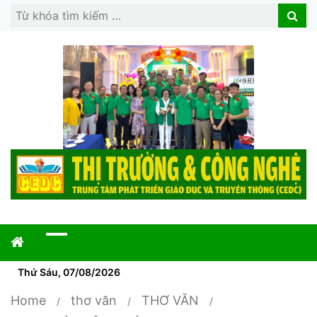
Search
Search
for:
Thứ Sáu, 07/08/2026
Home
thơ văn
THƠ VĂN