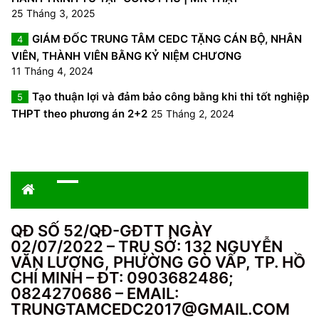
25 Tháng 3, 2025
GIÁM ĐỐC TRUNG TÂM CEDC TẶNG CÁN BỘ, NHÂN
4
VIÊN, THÀNH VIÊN BẰNG KỶ NIỆM CHƯƠNG
11 Tháng 4, 2024
Tạo thuận lợi và đảm bảo công bằng khi thi tốt nghiệp
5
THPT theo phương án 2+2
25 Tháng 2, 2024
QĐ SỐ 52/QĐ-GĐTT NGÀY
02/07/2022 – TRỤ SỞ: 132 NGUYỄN
VĂN LƯỢNG, PHƯỜNG GÒ VẤP, TP. HỒ
CHÍ MINH – ĐT: 0903682486;
0824270686 – EMAIL:
TRUNGTAMCEDC2017@GMAIL.COM