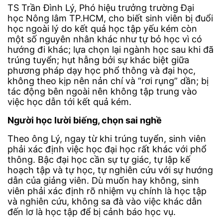
TS Trần Đình Lý, Phó hiệu trưởng trường Đại
học Nông lâm TP.HCM, cho biết sinh viên bị đuổi
học ngoài lý do kết quả học tập yếu kém còn
một số nguyên nhân khác như tự bỏ học vì có
hướng đi khác; lựa chọn lại ngành học sau khi đã
trúng tuyển; hụt hẫng bởi sự khác biệt giữa
phương pháp dạy học phổ thông và đại học,
không theo kịp nên nản chí và “rơi rụng” dần; bị
tác động bên ngoài nên không tập trung vào
việc học dẫn tới kết quả kém.
Người học lười biếng, chọn sai nghề
Theo ông Lý, ngay từ khi trúng tuyển, sinh viên
phải xác định việc học đại học rất khác với phổ
thông. Bậc đại học cần sự tự giác, tự lập kế
hoạch tập và tự học, tự nghiên cứu với sự hướng
dẫn của giảng viên. Dù muốn hay không, sinh
viên phải xác định rõ nhiệm vụ chính là học tập
và nghiên cứu, không sa đà vào việc khác dẫn
đến lơ là học tập để bị cảnh báo học vụ.